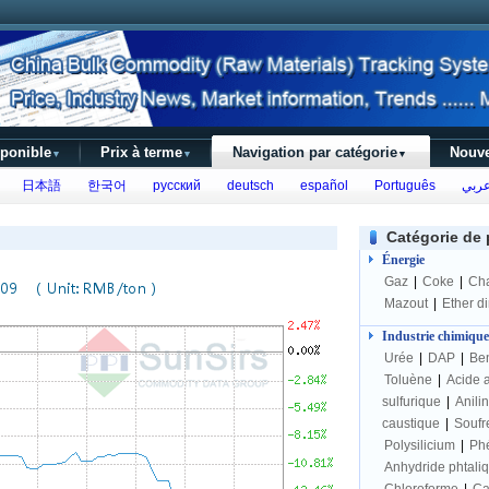
sponible
Prix à terme
Navigation par catégorie
Nouve
▼
▼
▼
日本語
한국어
русский
deutsch
español
Português
عرب
Catégorie de 
Énergie
Gaz
|
Coke
|
Ch
Mazout
|
Ether d
Industrie chimique
Urée
|
DAP
|
Be
Toluène
|
Acide 
sulfurique
|
Anili
caustique
|
Soufr
Polysilicium
|
Ph
Anhydride phtali