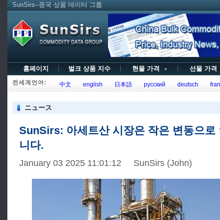
SunSirs--중국 상품 데이터 그룹
홈페이지
벌크 상품 지수
현물 가격
선물 가
▼
전세계언어:
中文
english
日本語
русский
deutsch
fran
ニュース
SunSirs: 아세트산 시장은 작은 변동으
니다.
January 03 2025 11:01:12 SunSirs (John)