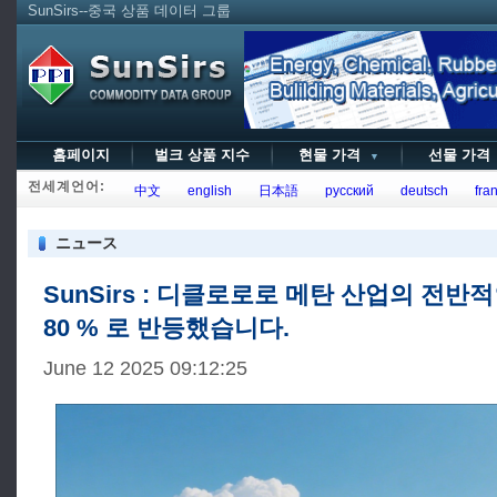
SunSirs--중국 상품 데이터 그룹
홈페이지
벌크 상품 지수
현물 가격
선물 가
▼
전세계언어:
中文
english
日本語
русский
deutsch
fran
ニュース
SunSirs : 디클로로로 메탄 산업의 전반
80 % 로 반등했습니다.
June 12 2025 09:12:25