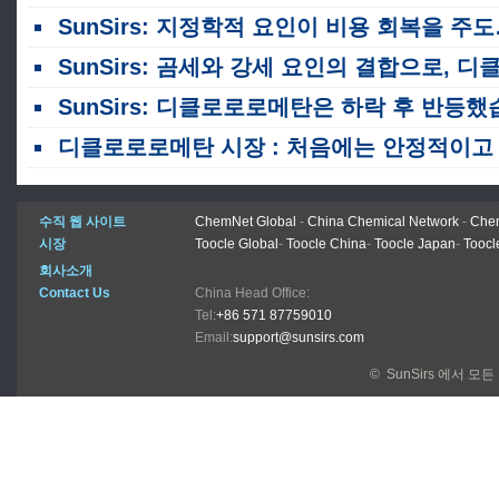
SunSirs: 지정학적 요인이 비용 회복을 주도하고 디클로로로메탄 가격이 10% 이상 상승했습니다.
SunSirs: 곰세와 강세 요인의 결합으로, 디클로로로메탄 가격은 꾸준히 하락하고 있다
SunSirs: 디클로로로메탄은 하락 후 반등했습니다
디클로로로메탄 시장 : 처음에는 안정적이고 붕괴됩니다
수직 웹 사이트
ChemNet Global
-
China Chemical Network
-
Chem
시장
Toocle Global
-
Toocle China
-
Toocle Japan
-
Toocl
회사소개
Contact Us
China Head Office:
Tel:
+86 571 87759010
Email:
support@sunsirs.com
© SunSirs 에서 