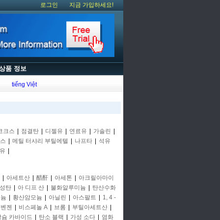
로그인
지금 가입하세요!
상품 정보
tiếng Việt
코크스
|
점결탄
|
디젤유
|
연료유
|
가솔린
|
스
|
메틸 터샤리 부틸에텔
|
나프타
|
석유
유
|
|
아세트산
|
醋酐
|
아세톤
|
아크릴아마이
성탄
|
아 디프 산
|
불화알루미늄
|
탄산수화
모늄
|
황산암모늄
|
아닐린
|
아스팔트
|
1, 4 -
 벤젠
|
비스페놀 A
|
브롬
|
부틸아세트산
|
칼슘 카바이드
|
탄소 블랙
|
가성 소다
|
염화