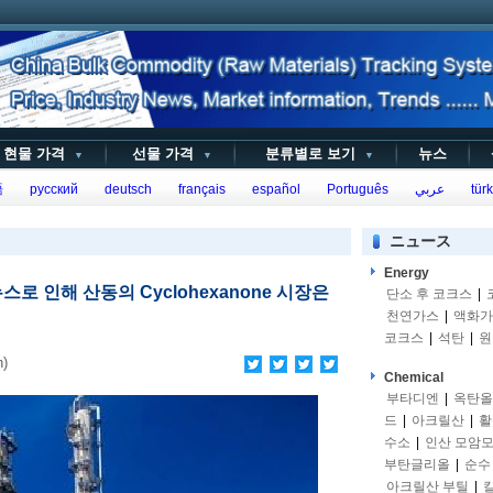
현물 가격
선물 가격
분류별로 보기
뉴스
▼
▼
▼
語
русский
deutsch
français
español
Português
عربي
türk
ニュース
Energy
뉴스로 인해 산동의 Cyclohexanone 시장은
단소 후 코크스
|
천연가스
|
액화가
코크스
|
석탄
|
원
n)
Chemical
부타디엔
|
옥탄올
드
|
아크릴산
|
활
수소
|
인산 모암
부탄글리올
|
순수
아크릴산 부틸
|