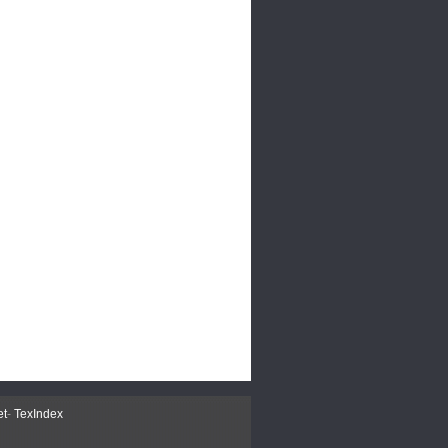
et
-
TexIndex