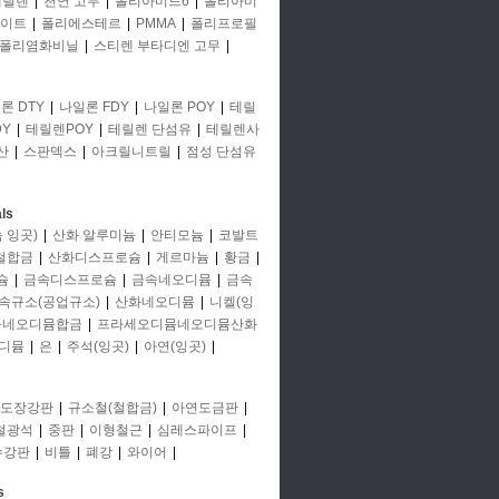
에틸렌
|
천연 고무
|
폴리아미드6
|
폴리아미
이트
|
폴리에스테르
|
PMMA
|
폴리프로필
폴리염화비닐
|
스티렌 부타디엔 고무
|
론 DTY
|
나일론 FDY
|
나일론 POY
|
테릴
Y
|
테릴렌POY
|
테릴렌 단섬유
|
테릴렌사
산
|
스판덱스
|
아크릴니트릴
|
점성 단섬유
ls
 잉곳)
|
산화 알루미늄
|
안티모늄
|
코발트
철합금
|
산화디스프로슘
|
게르마늄
|
황금
|
슘
|
금속디스프로슘
|
금속네오디뮴
|
금속
속규소(공업규소)
|
산화네오디뮴
|
니켈(잉
뮴네오디뮴합금
|
프라세오디뮴네오디뮴산화
디뮴
|
은
|
주석(잉곳)
|
아연(잉곳)
|
도장강판
|
규소철(철합금)
|
아연도금판
|
철광석
|
중판
|
이형철근
|
심레스파이프
|
수강판
|
비틀
|
폐강
|
와이어
|
s