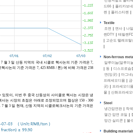
선형저밀도 폴리
드66
|
폴리카보네
렌
|
폴리스티렌
|
Textile
조면
|
면사
|
나일
렌DTY
|
테릴렌FD
|
고순도 텔레프탈
|
Non-ferrous meta
면 7 월 3 일 산둥 지역의 국내 시클로 헥사논의 기준 가격은 7,
알루미늄(알루미늄
클로헥사논의 기준 가격은 7, 425 RMB / 톤) 에 비해 가격은 238
|
동
|
디스프로슘
연(잉곳)
|
마그네
프레세오디뮴
|
금
곳)
|
프라세오디
물
|
산화프라세오
볼 수 있듯이, 이번 주 중국 산둥성의 사이클로 헥사논 시장은 냉
논 시장의 초점은 아래로 조정되었으며 협상은 150 - 300
Steel
 7 월 3 일 현재, 산둥 지역의 시클로헤크사논의 기준 가격은
냉간압연판
|
착색
열간 압연 코일
|
망간 실리콘
|
불
Building material