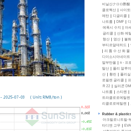
비닐산クロロ酢酸
클로헥산
|
사이토
메탄
|
디글리콜
|
나트륨
|
DMF
|
디
에폭시 수지
|
아
글리콜
|
산화 에
형산
|
염산
|
불화
부티르알데히드
|
|
리 튬 수 산 화 물 
디이소시아네이트
말부탄올
|
n - 
탈산
|
폴리 알루
산
|
황린
|
폴리실
로필렌 글리콜
|
프
R 22
|
실리콘 DM
나트륨
|
스티렌
|
트라클로로에틸렌
리클로로에틸렌
|
Rubber & plastic
아크릴로니트릴-
타디엔 고무
|
EVA