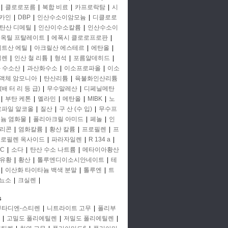
|
클로로포름
|
복합 비료
|
카프로락탐
|
시
카인
|
DBP
|
인산수소이암모늄
|
디클로로
탄산 디메틸
|
인산이수소칼륨
|
인산수소이
옥틸 프탈레이트
|
에폭시 클로로프로판
|
세트산 에틸
|
아크릴산 에스테르
|
에탄올
|
틸렌
|
인산 철 리튬
|
형석
|
포름알데히드
|
 수소산
|
과산화수소
|
이소프로파올
|
이소
액체 암모니아
|
탄산리튬
|
육불화인산리튬
(배 터 리 등 급)
|
무수말레산
|
디페닐메탄
|
부탄 케톤
|
멜라민
|
메탄올
|
MIBK
|
노
프로파일 알코올
|
질산
|
구 산 (수 입)
|
무수프
미늄 염화물
|
폴리아크릴 아미드
|
페놀
|
인
리콘
|
염화칼륨
|
황산 칼륨
|
프로필렌
|
프
로필렌 옥사이드
|
파라자일렌
|
R 134 a
|
C
|
소다
|
탄산 수소 나트륨
|
메타이아황산
유황
|
황산
|
톨루엔디이소시안네이트
|
테
|
이산화 타이타늄 백색 분말
|
톨루엔
|
트
뇨소
|
크실렌
|
s
부타디엔-스티렌
|
니트라이트 고무
|
폴리부
|
고밀도 폴리에틸렌
|
저밀도 폴리에틸렌
|