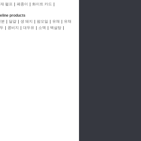
재 펄프
|
폐종이
|
화이트 카드
|
deline products
전분
|
달걀
|
생 돼지
|
팜오일
|
유채
|
유채
두
|
콩비지
|
대두유
|
소맥
|
백설탕
|