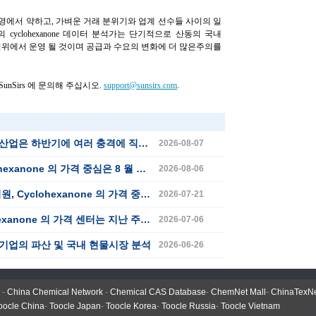
합 및 운영에서 약하고, 가벼운 거래 분위기와 업계 선수들 사이의 일
의 cyclohexanone 데이터 분석가는 단기적으로 산동의 국내
좁은 범위에서 운영 될 것이며 공급과 수요의 변화에 더 많은주의를
nSirs 에 문의해 주십시오.
support@sunsirs.com
.
업은 하반기에 여러 충격에 직면합니다.
2026-08-07
none 의 가격 중심은 8 월 초에 하향 추세
2026-08-06
anone 의 가격 중심은 7 월 상반기 동안 상승했습니다.
2026-07-21
e 의 가격 센터는 지난 주 계속 하향 표류했습니다.
2026-07-06
체인기업의 파산 및 국내 현물시장 분석
2026-06-26
-
China Chemical Network
-
Chemical CAS Database
-
ChemNet Mall
-
ChinaTexN
oocle China
-
Toocle Japan
-
Toocle Korea
-
Toocle Russia
-
Toocle Vietnam