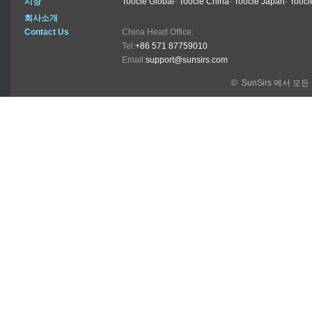
시장
Toocle Global
-
Toocle China
-
Toocle Japan
-
Toocl
회사소개
Contact Us
China Head Office:
Tel:
+86 571 87759010
Email:
support@sunsirs.com
© SunSirs 에서 