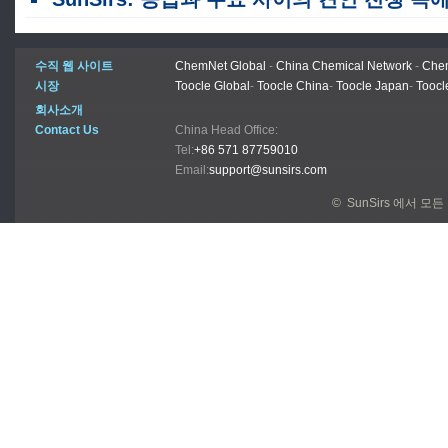
수직 웹 사이트
ChemNet Global
-
China Chemical Network
-
Chem
시장
Toocle Global
-
Toocle China
-
Toocle Japan
-
Toocl
회사소개
Contact Us
China Head Office:
Tel:
+86 571 87759010
Email:
support@sunsirs.com
© SunSirs 에서 