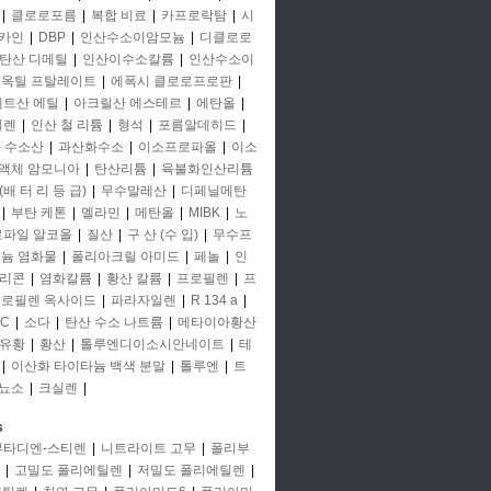
|
클로로포름
|
복합 비료
|
카프로락탐
|
시
카인
|
DBP
|
인산수소이암모늄
|
디클로로
탄산 디메틸
|
인산이수소칼륨
|
인산수소이
옥틸 프탈레이트
|
에폭시 클로로프로판
|
세트산 에틸
|
아크릴산 에스테르
|
에탄올
|
틸렌
|
인산 철 리튬
|
형석
|
포름알데히드
|
 수소산
|
과산화수소
|
이소프로파올
|
이소
액체 암모니아
|
탄산리튬
|
육불화인산리튬
(배 터 리 등 급)
|
무수말레산
|
디페닐메탄
|
부탄 케톤
|
멜라민
|
메탄올
|
MIBK
|
노
프로파일 알코올
|
질산
|
구 산 (수 입)
|
무수프
미늄 염화물
|
폴리아크릴 아미드
|
페놀
|
인
리콘
|
염화칼륨
|
황산 칼륨
|
프로필렌
|
프
로필렌 옥사이드
|
파라자일렌
|
R 134 a
|
C
|
소다
|
탄산 수소 나트륨
|
메타이아황산
유황
|
황산
|
톨루엔디이소시안네이트
|
테
|
이산화 타이타늄 백색 분말
|
톨루엔
|
트
뇨소
|
크실렌
|
s
부타디엔-스티렌
|
니트라이트 고무
|
폴리부
|
고밀도 폴리에틸렌
|
저밀도 폴리에틸렌
|