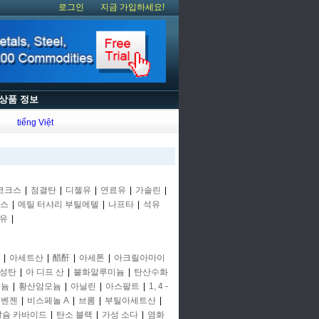
로그인
지금 가입하세요!
상품 정보
tiếng Việt
코크스
|
점결탄
|
디젤유
|
연료유
|
가솔린
|
스
|
메틸 터샤리 부틸에텔
|
나프타
|
석유
유
|
|
아세트산
|
醋酐
|
아세톤
|
아크릴아마이
성탄
|
아 디프 산
|
불화알루미늄
|
탄산수화
모늄
|
황산암모늄
|
아닐린
|
아스팔트
|
1, 4 -
 벤젠
|
비스페놀 A
|
브롬
|
부틸아세트산
|
칼슘 카바이드
|
탄소 블랙
|
가성 소다
|
염화