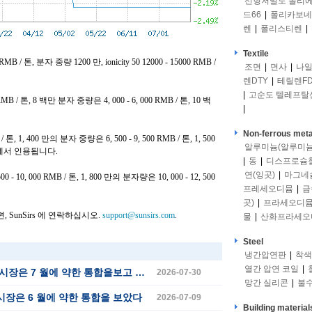
선형저밀도 폴리
드66
|
폴리카보네
렌
|
폴리스티렌
|
Textile
 RMB / 톤, 분자 중량 1200 만, ionicity 50 12000 - 15000 RMB /
조면
|
면사
|
나일
렌DTY
|
테릴렌FD
|
고순도 텔레프탈
MB / 톤, 8 백만 분자 중량은 4, 000 - 6, 000 RMB / 톤, 10 백
|
Non-ferrous meta
 톤, 1, 400 만의 분자 중량은 6, 500 - 9, 500 RMB / 톤, 1, 500
알루미늄(알루미늄
/ 톤에서 인용됩니다.
|
동
|
디스프로슘
연(잉곳)
|
마그네
 10, 000 RMB / 톤, 1, 800 만의 분자량은 10, 000 - 12, 500
프레세오디뮴
|
금
곳)
|
프라세오디
SunSirs 에 연락하십시오.
support@sunsirs.com
.
물
|
산화프라세오
Steel
냉간압연판
|
착색
열간 압연 코일
|
장은 7 월에 약한 통합을보고 있습니다.
2026-07-30
망간 실리콘
|
불
 시장은 6 월에 약한 통합을 보았다
2026-07-09
Building material