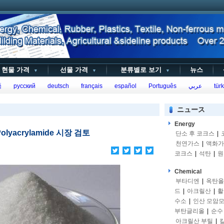
현물 가격
선물 가격
분류별로 보기
뉴스
▼
▼
▼
語
русский
deutsch
français
español
Português
عربي
türk
ニュース
Energy
Polyacrylamide 시장 검토
단소 후 코크스
|
천연가스
|
액화가
코크스
|
석탄
|
원
Chemical
부타디엔
|
옥탄올
드
|
아크릴산
|
활
수소
|
인산 모암
부탄글리올
|
순수
아크릴산 부틸
|