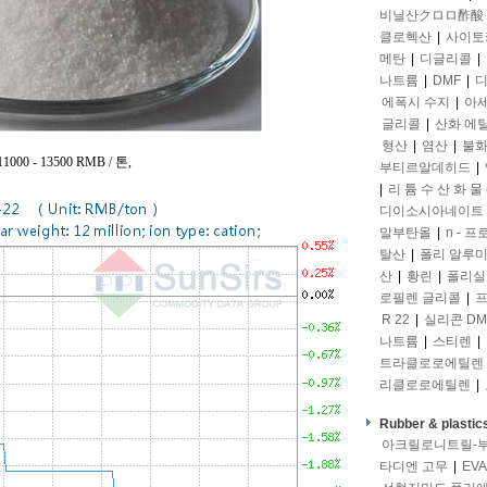
비닐산クロロ酢酸
클로헥산
|
사이토
메탄
|
디글리콜
|
나트륨
|
DMF
|
디
에폭시 수지
|
아
글리콜
|
산화 에
형산
|
염산
|
불화
1000 - 13500 RMB / 톤,
부티르알데히드
|
|
리 튬 수 산 화 물 
디이소시아네이트
말부탄올
|
n - 
탈산
|
폴리 알루
산
|
황린
|
폴리실
로필렌 글리콜
|
프
R 22
|
실리콘 DM
나트륨
|
스티렌
|
트라클로로에틸렌
리클로로에틸렌
|
Rubber & plastic
아크릴로니트릴-
타디엔 고무
|
EVA