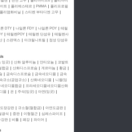
에틸렌
|
천연 고무
|
폴리아미드6
|
폴리아미
이트
|
폴리에스테르
|
PMMA
|
폴리프로필
폴리염화비닐
|
스티렌 부타디엔 고무
|
론 DTY
|
나일론 FDY
|
나일론 POY
|
테릴
Y
|
테릴렌POY
|
테릴렌 단섬유
|
테릴렌사
산
|
스판덱스
|
아크릴니트릴
|
점성 단섬유
ls
 잉곳)
|
산화 알루미늄
|
안티모늄
|
코발트
철합금
|
산화디스프로슘
|
게르마늄
|
황금
|
슘
|
금속디스프로슘
|
금속네오디뮴
|
금속
속규소(공업규소)
|
산화네오디뮴
|
니켈(잉
뮴네오디뮴합금
|
프라세오디뮴네오디뮴산화
디뮴
|
은
|
주석(잉곳)
|
아연(잉곳)
|
도장강판
|
규소철(철합금)
|
아연도금판
|
철광석
|
중판
|
이형철근
|
심레스파이프
|
수강판
|
비틀
|
폐강
|
와이어
|
s