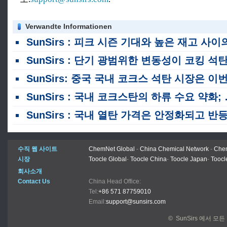
Verwandte Informationen
SunSirs : 피크 시즌 기대와 높은 재고 사이의 tug - of - war amidst China thermal coal prices fluctuate within a narrow ra
SunSirs : 단기 광범위한 변동성이 코킹 석탄 선물을 기다리고 있습니다
SunSirs: 중국 국내 코크스 석탄 시장은 이번 주 안정적으로 유지됩니다 (7 월 27 일 ~ 30 
SunSirs : 국내 코크스탄의 하류 수요 약화; 단기적으로 광범위한 변동이 예상됨
SunSirs : 국내 열탄 가격은 안정화되고 반등하며 높은 수준의 변동 패턴을 유지할 가능성이 있습니다
수직 웹 사이트
ChemNet Global
-
China Chemical Network
-
Chem
시장
Toocle Global
-
Toocle China
-
Toocle Japan
-
Toocl
회사소개
Contact Us
China Head Office:
Tel:
+86 571 87759010
Email:
support@sunsirs.com
© SunSirs 에서 