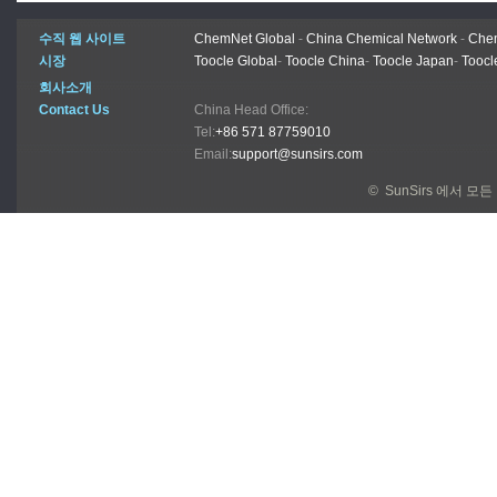
수직 웹 사이트
ChemNet Global
-
China Chemical Network
-
Chem
시장
Toocle Global
-
Toocle China
-
Toocle Japan
-
Toocl
회사소개
Contact Us
China Head Office:
Tel:
+86 571 87759010
Email:
support@sunsirs.com
© SunSirs 에서 