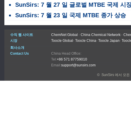
SunSirs: 7 월 27 일 글로벌 MTBE 국제 시장 가격 하
SunSirs: 7 월 23 일 국제 MTBE 종가 상승
수직 웹 사이트
ChemNet Global
-
China Chemical Network
-
Chem
시장
Toocle Global
-
Toocle China
-
Toocle Japan
-
Toocl
회사소개
Contact Us
China Head Office:
Tel:
+86 571 87759010
Email:
support@sunsirs.com
© SunSirs 에서 