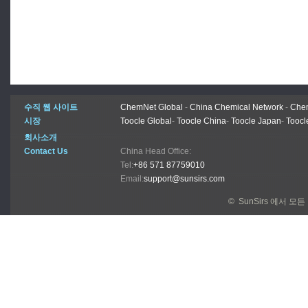
수직 웹 사이트
ChemNet Global
-
China Chemical Network
-
Chem
시장
Toocle Global
-
Toocle China
-
Toocle Japan
-
Toocl
회사소개
Contact Us
China Head Office:
Tel:
+86 571 87759010
Email:
support@sunsirs.com
© SunSirs 에서 