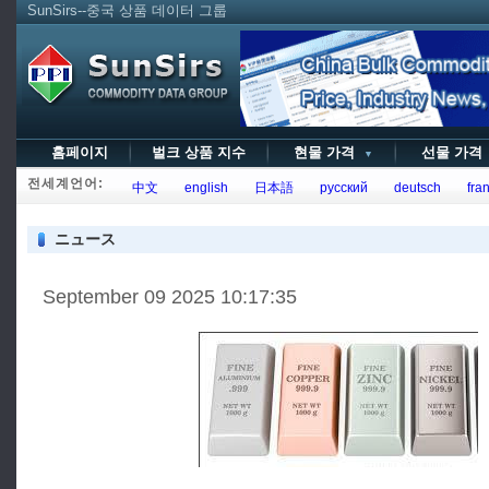
SunSirs--중국 상품 데이터 그룹
홈페이지
벌크 상품 지수
현물 가격
선물 가
▼
전세계언어:
中文
english
日本語
русский
deutsch
fran
ニュース
September 09 2025 10:17:35