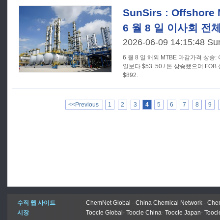
SunSirs : Offsho
6 월 8 일 이사회 
2026-06-09 14:15:48 Su
6 월 8 일 해외 MTBE 마감가격 상
일보다 $53. 50 / 톤 상승했으며 FOB 
$892.
<<Previous
1
2
3
4
5
6
7
8
9
수직 웹 사이트
ChemNet Global
-
China Chemical Network
-
Chem
시장
Toocle Global
-
Toocle China
-
Toocle Japan
-
Toocl