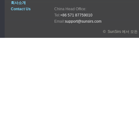
회사소개
Contact Us
China Head Office:
Tel:
+86 571 87759010
Email:
support@sunsirs.com
© SunSirs 에서 