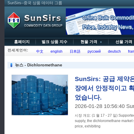
SunSirs--중국 상품 데이터 그룹
홈페이지
벌크 상품 지수
현물 가격
선물 가
▼
전세계언어:
中文
english
日本語
русский
deutsch
fran
뉴스 - Dichloromethane
SunSirs: 공급 제
장에서 안정적이고 확
었습니다.
2026-01-28 10:56:40 Su
시장 개요: (1 월 17 - 27 일) Supported by a proactive contraction in
supply, the dichloromethane market s
price, exhibiting