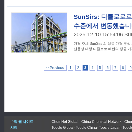
SunSirs: 디클로
수준에서 변동했습니
2025-12-10 15:54:06 Su
가격 추세 SunSirs 의 상품 가격 분석 시스템에 따르면 12 월 9 일 현재
산둥성 대량 디클로로 메탄의 평균 가격은 
<<Previous
1
2
3
4
5
6
7
8
9
수직 웹 사이트
ChemNet Global
-
China Chemical Network
-
Chem
시장
Toocle Global
-
Toocle China
-
Toocle Japan
-
Toocl