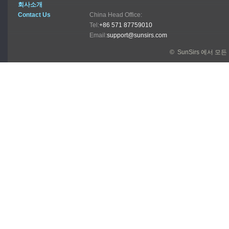
회사소개
Contact Us
China Head Office:
Tel:
+86 571 87759010
Email:
support@sunsirs.com
© SunSirs 에서 