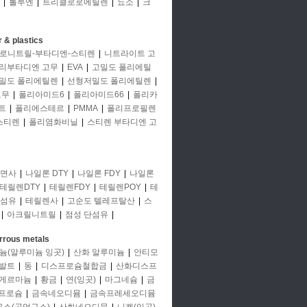
|
톨루엔
|
트리클로로에틸렌
|
뇨소
|
크
 & plastics
로니트릴-부타디엔-스티렌
|
니트라이트 고
리부타디엔 고무
|
EVA
|
고밀도 폴리에틸
밀도 폴리에틸렌
|
선형저밀도 폴리에틸렌
|
고무
|
폴리아미드6
|
폴리아미드66
|
폴리카
트
|
폴리에스테르
|
PMMA
|
폴리프로필렌
스티렌
|
폴리염화비닐
|
스티렌 부타디엔 고
면사
|
나일론 DTY
|
나일론 FDY
|
나일론
테릴렌DTY
|
테릴렌FDY
|
테릴렌POY
|
테
단섬유
|
테릴렌사
|
고순도 텔레프탈산
|
스
|
아크릴니트릴
|
점성 단섬유
|
rrous metals
늄(알루미늄 잉곳)
|
산화 알루미늄
|
안티모
발트
|
동
|
디스프로슘철합금
|
산화디스프
게르마늄
|
황금
|
연(잉곳)
|
마그네슘
|
금
프로슘
|
금속네오디뮴
|
금속프레세오디뮴