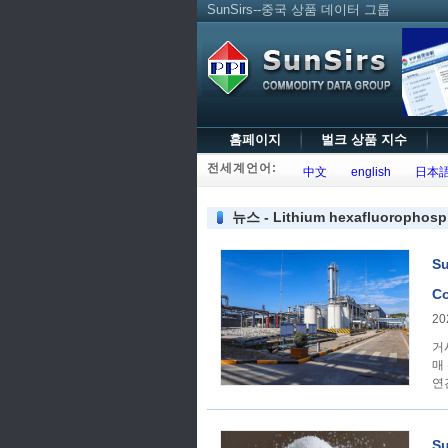
SunSirs--중국 상품 데이터 그룹
홈페이지
벌크 상품 지수
전세계언어:
中文
english
日本
뉴스 - Lithium hexafluorophosp
Su
Co
20
거시경제학 1. [자
매
연
S