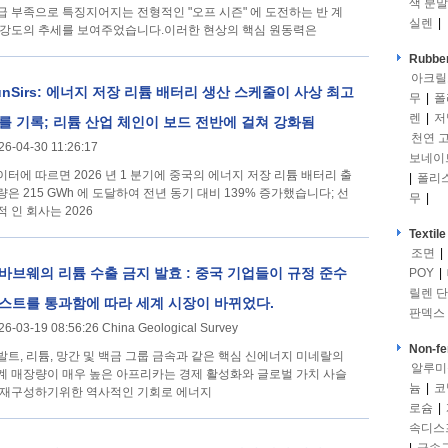
색 분말
급 부족으로 특징지어지는 전형적인 "오프 시즌" 에 도전하는 반 계
실렌
|
 강도의 추세를 보여주었습니다.이러한 현상의 핵심 원동력은
Rubber
아크릴
unSirs: 에너지 저장 리튬 배터리 생산 스케줄이 사상 최고
무
|
폴
렌
|
저
를 기록; 리튬 산업 체인이 보드 전반에 걸쳐 강화됨
천연 
26-04-30 11:26:17
보네이
이터에 따르면 2026 년 1 분기에 중국의 에너지 저장 리튬 배터리 출
|
폴리
량은 215 GWh 에 도달하여 전년 동기 대비 139% 증가했습니다; 선
무
|
적 인 회사는 2026
Textile
조면
|
바브웨의 리튬 수출 금지 발효 : 중국 기업들이 규정 준수
POY
|
릴렌 
스트를 통과함에 따라 세계 시장이 바뀌었다.
판덱스
26-03-19 08:56:26 China Geological Survey
Non-fe
발트, 리튬, 망간 및 백금 그룹 금속과 같은 핵심 신에너지 미네랄의
알루미
계 매장량이 매우 높은 아프리카는 경제 활성화와 글로벌 가치 사슬
늄
|
코
 재구성하기위한 역사적인 기회로 에너지
로슘
|
속디스