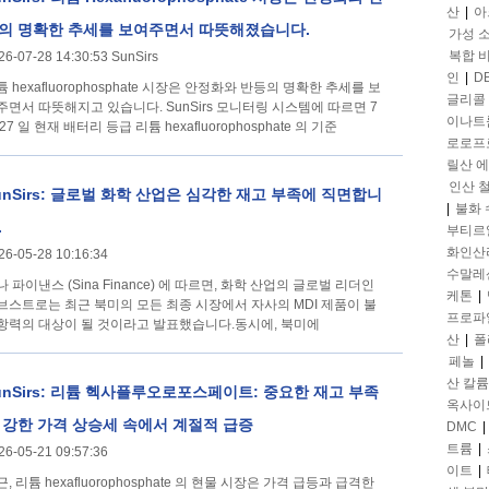
산
|
아
의 명확한 추세를 보여주면서 따뜻해졌습니다.
가성 
복합 
26-07-28 14:30:53 SunSirs
인
|
D
튬 hexafluorophosphate 시장은 안정화와 반등의 명확한 추세를 보
글리콜
주면서 따뜻해지고 있습니다. SunSirs 모니터링 시스템에 따르면 7
이나트
27 일 현재 배터리 등급 리튬 hexafluorophosphate 의 기준
로로프
릴산 
인산 
unSirs: 글로벌 화학 산업은 심각한 재고 부족에 직면합니
|
불화
.
부티르
화인산
26-05-28 10:16:34
수말레
나 파이낸스 (Sina Finance) 에 따르면, 화학 산업의 글로벌 리더인
케톤
|
브스트로는 최근 북미의 모든 최종 시장에서 자사의 MDI 제품이 불
프로파
항력의 대상이 될 것이라고 발표했습니다.동시에, 북미에
산
|
폴
페놀
|
산 칼륨
unSirs: 리튬 헥사플루오로포스페이트: 중요한 재고 부족
옥사이
 강한 가격 상승세 속에서 계절적 급증
DMC
|
트륨
|
26-05-21 09:57:36
이트
|
, 리튬 hexafluorophosphate 의 현물 시장은 가격 급등과 급격한