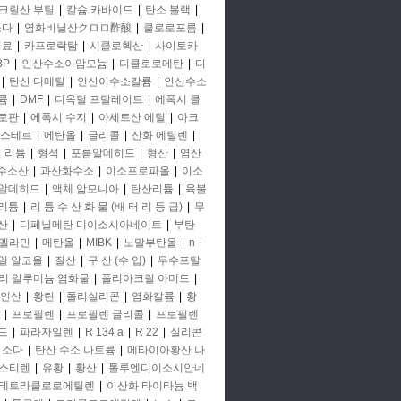
크릴산 부틸
|
칼슘 카바이드
|
탄소 블랙
|
소다
|
염화비닐산クロロ酢酸
|
클로로포름
|
비료
|
카프로락탐
|
시클로헥산
|
사이토카
BP
|
인산수소이암모늄
|
디클로로메탄
|
디
|
탄산 디메틸
|
인산이수소칼륨
|
인산수소
륨
|
DMF
|
디옥틸 프탈레이트
|
에폭시 클
로판
|
에폭시 수지
|
아세트산 에틸
|
아크
에스테르
|
에탄올
|
글리콜
|
산화 에틸렌
|
철 리튬
|
형석
|
포름알데히드
|
형산
|
염산
 수소산
|
과산화수소
|
이소프로파올
|
이소
알데히드
|
액체 암모니아
|
탄산리튬
|
육불
리튬
|
리 튬 수 산 화 물 (배 터 리 등 급)
|
무
산
|
디페닐메탄 디이소시아네이트
|
부탄
멜라민
|
메탄올
|
MIBK
|
노말부탄올
|
n -
일 알코올
|
질산
|
구 산 (수 입)
|
무수프탈
리 알루미늄 염화물
|
폴리아크릴 아미드
|
인산
|
황린
|
폴리실리콘
|
염화칼륨
|
황
|
프로필렌
|
프로필렌 글리콜
|
프로필렌
드
|
파라자일렌
|
R 134 a
|
R 22
|
실리콘
소다
|
탄산 수소 나트륨
|
메타이아황산 나
스티렌
|
유황
|
황산
|
톨루엔디이소시안네
테트라클로로에틸렌
|
이산화 타이타늄 백