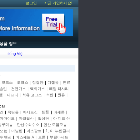
로그인
지금 가입하세요!
상품 정보
tiếng Việt
y
후 코크스
|
코크스
|
점결탄
|
디젤유
|
연료
솔린
|
천연가스
|
액화가스
|
메틸 터샤리
텔
|
나프타
|
석유 코크스
|
석탄
|
원유
|
cal
엔
|
옥탄올
|
아세트산
|
醋酐
|
아세톤
|
아마이드
|
아크릴산
|
활성탄
|
아 디프 산
알루미늄
|
탄산수화수소
|
인산 모암모늄
|
모늄
|
아닐린
|
아스팔트
|
1, 4 - 부탄글리
수 벤젠
|
비스페놀 A
|
브롬
|
부틸아세트