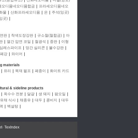
규소(공업규소)
|
산화네오디뮴
|
니켈(잉곳)
세오디뮴네오디뮴합금
|
프라세오디뮴네오
화물
|
산화프라세오디뮴
|
은
|
주석(잉곳)
잉곳)
|
연판
|
착색도장강판
|
규소철(철합금)
|
아
판
|
열간 압연 코일
|
철광석
|
중판
|
이형
심레스파이프
|
망간 실리콘
|
불수강판
|
폐강
|
와이어
|
ng materials
|
유리
|
목재 펄프
|
폐종이
|
화이트 카드
ltural & sideline products
|
옥수수 전분
|
달걀
|
생 돼지
|
팜오일
|
유채 식사
|
채종유
|
대두
|
콩비지
|
대두
맥
|
백설탕
|
et
-
TexIndex