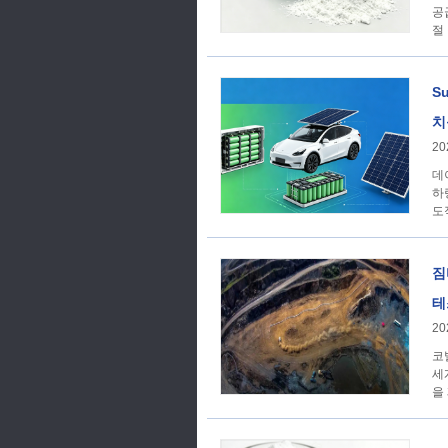
공
절
S
치
20
데
하
도
짐
테
20
코
세
을