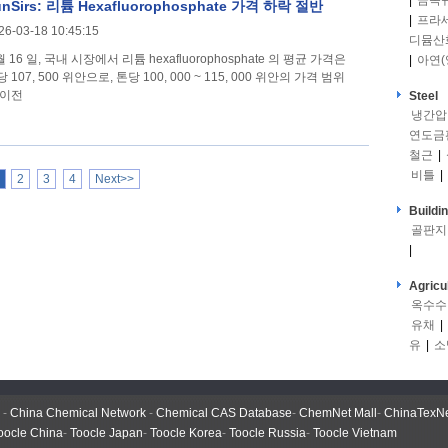
|
금속
unSirs: 리튬 Hexafluorophosphate 가격 하락 절반
|
프라
26-03-18 10:45:15
디뮴산
월 16 일, 국내 시장에서 리튬 hexafluorophosphate 의 평균 가격은
|
아연(
 107, 500 위안으로, 톤당 100, 000 ~ 115, 000 위안의 가격 범위
 이전
Steel
냉간압
연도금
철근
|
비틀
|
2
3
4
Next>>
Buildi
골판지
|
Agricu
옥수수
유채
|
유
|
소
-
China Chemical Network
-
Chemical CAS Database
-
ChemNet Mall
-
ChinaTexN
oocle China
-
Toocle Japan
-
Toocle Korea
-
Toocle Russia
-
Toocle Vietnam