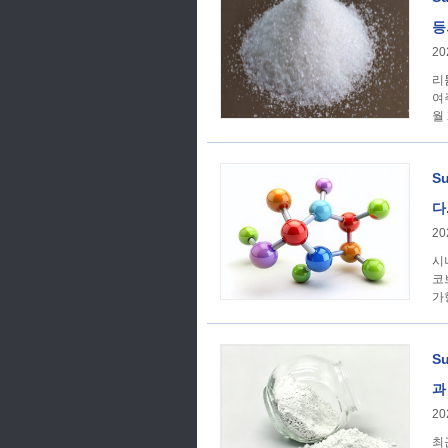
등
20
리
여
월 
S
다
20
시
코
가
S
과
20
최근