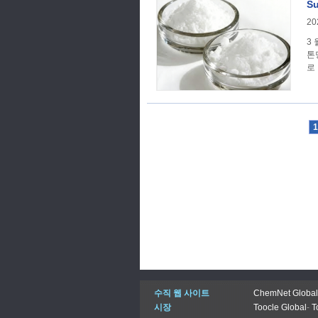
S
20
3 
톤당
로
1
수직 웹 사이트
ChemNet Global
시장
Toocle Global
-
T