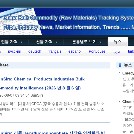
현물 가격
선물 가격
분류별로 보기
뉴스
▼
▼
▼
語
русский
deutsch
français
español
Português
عربي
türk
hate
뉴스
Energ
nSirs: Chemical Products Industries Bulk
단소 
유
|
가
mmodity Intelligence (2026 년 8 월 6 일)
부틸에
26-08-07 09:34:54 SunSirs
Chemi
동차] CPCA (중국 승용차 협회): 7 월 전국 승용차 소
부타디
 판매는 1506 만 대에 달해 전년 동기 대비 18% 감소, 전월 6% 감소;
아크릴
간
|
불화
황산암
올
|
순
unSirs: 리튬 Hexafluorophosphate 시장은 안정화와 반