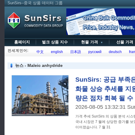
SunSirs--중국 상품 데이터 그룹
홈페이지
벌크 상품 지수
현물 가격
선물 가
▼
전세계언어:
中文
english
日本語
русский
deutsch
fran
뉴스 - Maleic anhydride
SunSirs: 공급 부족
화물 상승 추세를 지원
량은 점차 회복 될 수
2026-08-05 13:32:31 Su
가격 추세 SunSirs 의 상품 분석 시스템에 따르면, 말레이 무수화물의
국내 시장은 7 월에 상당한 증가를 보
이어졌습니다. 7 월 31