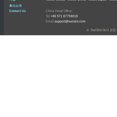
회사소개
Contact Us
China Head Office:
Tel:
+86 571 87759010
Email:
support@sunsirs.com
© SunSirs 에서 