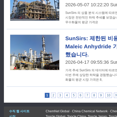
2026-05-07 10:22:20 Su
SunSirs 의 상품 분석 시스템에 따르
시장은 전반적인 하락 추세를 보였습니다.
무수화물의 평균 가격은
SunSirs: 제한된 
Maleic Anhydri
했습니다.
2026-04-17 09:55:36 Su
가격 추세 SunSirs 의 데이터에 따르면, 국내 말레산 무수화물 가격은
이번 주에 상당한 하락을 경험했습니다. 
화물의 평균 시장 가격은 8,
1
2
3
4
5
6
7
8
9
10
수직 웹 사이트
ChemNet Global
-
China Chemical Network
-
Chem
시장
Toocle Global
-
Toocle China
-
Toocle Japan
-
Toocl