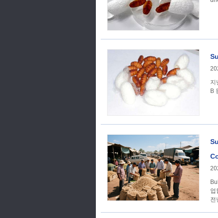
dr
S
20
지
B 
S
Co
20
Bulk
업
전년