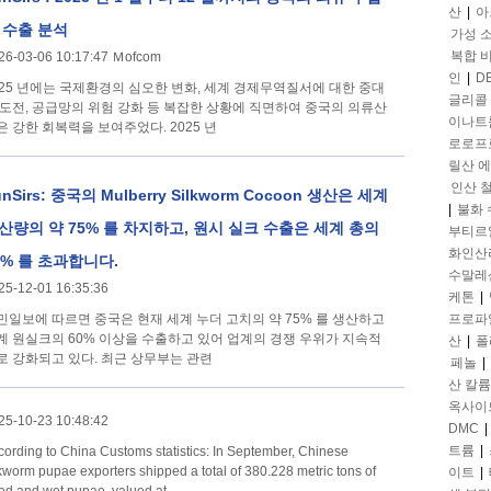
산
|
아
 수출 분석
가성 
복합 
26-03-06 10:17:47 Ｍofcom
인
|
D
025 년에는 국제환경의 심오한 변화, 세계 경제무역질서에 대한 중대
글리콜
 도전, 공급망의 위험 강화 등 복잡한 상황에 직면하여 중국의 의류산
이나트
업은 강한 회복력을 보여주었다. 2025 년
로로프
릴산 
인산 
unSirs: 중국의 Mulberry Silkworm Cocoon 생산은 세계
|
불화
산량의 약 75% 를 차지하고, 원시 실크 수출은 세계 총의
부티르
화인산
0% 를 초과합니다.
수말레
25-12-01 16:35:36
케톤
|
민일보에 따르면 중국은 현재 세계 누더 고치의 약 75% 를 생산하고
프로파
계 원실크의 60% 이상을 수출하고 있어 업계의 경쟁 우위가 지속적
산
|
폴
으로 강화되고 있다. 최근 상무부는 관련
페놀
|
산 칼륨
옥사이
25-10-23 10:48:42
DMC
|
트륨
|
cording to China Customs statistics: In September, Chinese
lkworm pupae exporters shipped a total of 380.228 metric tons of
이트
|