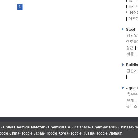
|
금속
|
프라
1
디뮴산
|
아연(
Steel
냉간압
연도금
철근
|
비틀
|
Buildi
골판지
|
Agricu
옥수수
유채
|
유
|
소
-
China Chemical Network
-
Chemical CAS Database
-
ChemNet Mall
-
ChinaTexN
oocle China
-
Toocle Japan
-
Toocle Korea
-
Toocle Russia
-
Toocle Vietnam