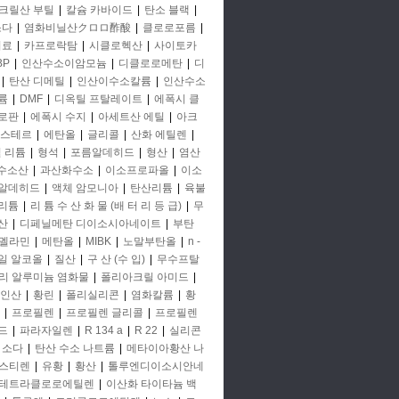
크릴산 부틸
|
칼슘 카바이드
|
탄소 블랙
|
소다
|
염화비닐산クロロ酢酸
|
클로로포름
|
비료
|
카프로락탐
|
시클로헥산
|
사이토카
BP
|
인산수소이암모늄
|
디클로로메탄
|
디
|
탄산 디메틸
|
인산이수소칼륨
|
인산수소
륨
|
DMF
|
디옥틸 프탈레이트
|
에폭시 클
로판
|
에폭시 수지
|
아세트산 에틸
|
아크
에스테르
|
에탄올
|
글리콜
|
산화 에틸렌
|
철 리튬
|
형석
|
포름알데히드
|
형산
|
염산
 수소산
|
과산화수소
|
이소프로파올
|
이소
알데히드
|
액체 암모니아
|
탄산리튬
|
육불
리튬
|
리 튬 수 산 화 물 (배 터 리 등 급)
|
무
산
|
디페닐메탄 디이소시아네이트
|
부탄
멜라민
|
메탄올
|
MIBK
|
노말부탄올
|
n -
일 알코올
|
질산
|
구 산 (수 입)
|
무수프탈
리 알루미늄 염화물
|
폴리아크릴 아미드
|
인산
|
황린
|
폴리실리콘
|
염화칼륨
|
황
|
프로필렌
|
프로필렌 글리콜
|
프로필렌
드
|
파라자일렌
|
R 134 a
|
R 22
|
실리콘
소다
|
탄산 수소 나트륨
|
메타이아황산 나
스티렌
|
유황
|
황산
|
톨루엔디이소시안네
테트라클로로에틸렌
|
이산화 타이타늄 백