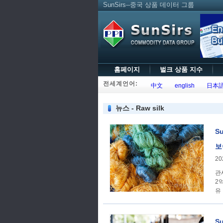
SunSirs--중국 상품 데이터 그룹
홈페이지
벌크 상품 지수
전세계언어:
中文
english
日本
뉴스 - Raw silk
S
보
20
관
2
유
S