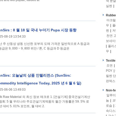
ied and wet pupae, valued at
색 분말
실렌
|
Rubber
아크릴
무
|
폴
unSirs : 8 월 18 일 국내 누더기 Pupa 시장 동향
렌
|
저
천연 
25-08-19 13:54:33
보네이
난 주 산둥성 냉동 신선한 포부의 도매 가격은 일반적으로 A 등급과
|
폴리
등급은 9, 000 ~ 9, 800 위안 / 톤, C 등급과 D 등급은
무
|
Textile
조면
|
POY
|
unSirs: 오늘날의 상품 인텔리전스 (SunSirs:
릴렌 
판덱스
mmodity Intelligence Today, 2025 년 6 월 6 일)
25-06-06 13:49:03
Non-fe
알루미
 Raw Material 의 최신 정보 매크로 1. [건설기계] 중국건설기계산
늄
|
코
협회: 5 월 우리나라 주요건설기계제품의 월간 가동률은 59. 5% 로
로슘
|
 대비 5. 01% 포인트, 월 대비 2.
속디스