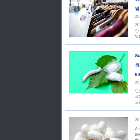
및
20
2
한
S
생
6
20
인
세
20
Ac
si