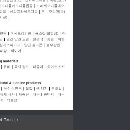
규소(공업규소)
|
산화네오디뮴
|
니켈(잉곳)
세오디뮴네오디뮴합금
|
프라세오디뮴네오
화물
|
산화프라세오디뮴
|
은
|
주석(잉곳)
잉곳)
|
연판
|
착색도장강판
|
규소철(철합금)
|
아
판
|
열간 압연 코일
|
철광석
|
중판
|
이형
심레스파이프
|
망간 실리콘
|
불수강판
|
폐강
|
와이어
|
ng materials
|
유리
|
목재 펄프
|
폐종이
|
화이트 카드
ltural & sideline products
|
옥수수 전분
|
달걀
|
생 돼지
|
팜오일
|
유채 식사
|
채종유
|
대두
|
콩비지
|
대두
맥
|
백설탕
|
et
-
TexIndex