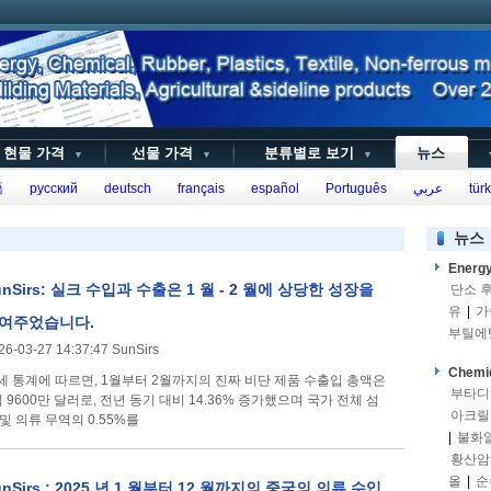
현물 가격
선물 가격
분류별로 보기
뉴스
▼
▼
▼
語
русский
deutsch
français
español
Português
عربي
türk
뉴스
Energ
unSirs: 실크 수입과 수출은 1 월 - 2 월에 상당한 성장을
단소 
유
|
가
여주었습니다.
부틸에
26-03-27 14:37:47 SunSirs
Chemi
세 통계에 따르면, 1월부터 2월까지의 진짜 비단 제품 수출입 총액은
부타디
억 9600만 달러로, 전년 동기 대비 14.36% 증가했으며 국가 전체 섬
아크릴
 및 의류 무역의 0.55%를
|
불화
황산암
올
|
순
unSirs : 2025 년 1 월부터 12 월까지의 중국의 의류 수입