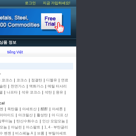
로그인
지금 가입하세요!
상품 정보
tiếng Việt
y
후 코크스
|
코크스
|
점결탄
|
디젤유
|
연료
솔린
|
천연가스
|
액화가스
|
메틸 터샤리
텔
|
나프타
|
석유 코크스
|
석탄
|
원유
|
cal
엔
|
옥탄올
|
아세트산
|
醋酐
|
아세톤
|
아마이드
|
아크릴산
|
활성탄
|
아 디프 산
알루미늄
|
탄산수화수소
|
인산 모암모늄
|
모늄
|
아닐린
|
아스팔트
|
1, 4 - 부탄글리
수 벤젠
|
비스페놀 A
|
브롬
|
부틸아세트