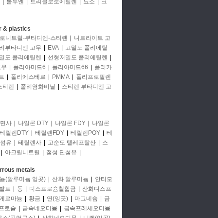
|
톨루엔
|
트리클로로에틸렌
|
뇨소
|
크
 & plastics
로니트릴-부타디엔-스티렌
|
니트라이트 고
리부타디엔 고무
|
EVA
|
고밀도 폴리에틸
밀도 폴리에틸렌
|
선형저밀도 폴리에틸렌
|
고무
|
폴리아미드6
|
폴리아미드66
|
폴리카
트
|
폴리에스테르
|
PMMA
|
폴리프로필렌
스티렌
|
폴리염화비닐
|
스티렌 부타디엔 고
면사
|
나일론 DTY
|
나일론 FDY
|
나일론
테릴렌DTY
|
테릴렌FDY
|
테릴렌POY
|
테
단섬유
|
테릴렌사
|
고순도 텔레프탈산
|
스
|
아크릴니트릴
|
점성 단섬유
|
rrous metals
늄(알루미늄 잉곳)
|
산화 알루미늄
|
안티모
발트
|
동
|
디스프로슘철합금
|
산화디스프
게르마늄
|
황금
|
연(잉곳)
|
마그네슘
|
금
프로슘
|
금속네오디뮴
|
금속프레세오디뮴