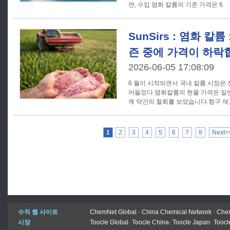
면, 수입 염화 칼륨의 기준 가격은 6
SunSirs : 염화 칼
즌 중에 가격이 하락
2026-06-05 17:08:09
6 월이 시작되면서 국내 칼륨 시장은
어들었다.염화칼륨의 현물 가격은 일
께 약간의 철회를 보았습니다.항구 
1
2
3
4
5
6
7
8
Next>
수직 웹 사이트
ChemNet Global
-
China Chemical Network
-
Chem
시장
Toocle Global
-
Toocle China
-
Toocle Japan
-
Toocl