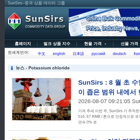
SunSirs--중국 상품 데이터 그룹
홈페이지
벌크 상품 지수
현물 가격
선물 가
▼
전세계언어:
中文
english
日本語
русский
deutsch
fran
뉴스 - Potassium chloride
SunSirs : 8 월 
이 좁은 범위 내에서
2026-08-07 09:21:05 Su
가격 추세 이번 주, SunSirs 가 추적한 수입 염화 칼륨의 기준 가격은 3,
516. 67 RMB / 톤으로 안정적으
연속 0% 로