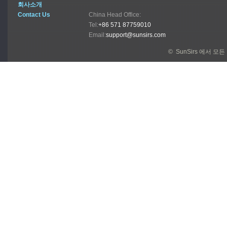
회사소개
Contact Us
China Head Office:
Tel:
+86 571 87759010
Email:
support@sunsirs.com
© SunSirs 에서 