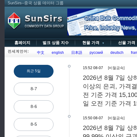
SunSirs--중국 상품 데이터 그룹
홈페이지
벌크 상품 지수
현물 가격
선물 가
▼
전세계언어:
中文
english
日本語
русский
deutsch
fran
15:52 08-07
[비철금속]
최근 5일
2026년 8월 7일 상
이상의 은괴, 가격결정
8-7
전 기준 가격 15,10
일 오전 기준 가격 15
8-6
15:50 08-07
[비철금속]
8-5
2026년 8월 7일
99.99% 이상의 금