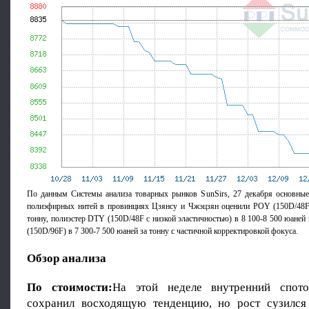
По данным Системы анализа товарных рынков SunSirs, 27 декабря основные
полиэфирных нитей в провинциях Цзянсу и Чжэцзян оценили POY (150D/48F)
тонну, полиэстер DTY (150D/48F с низкой эластичностью) в 8 100-8 500 юаней
(150D/96F) в 7 300-7 500 юаней за тонну с частичной корректировкой фокуса.
Обзор анализа
По стоимости:
На этой неделе внутренний спот
сохранил восходящую тенденцию, но рост сузился