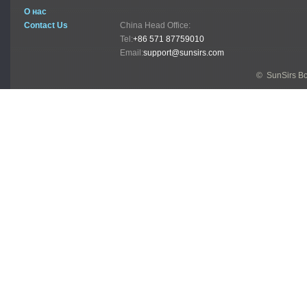
О нас
Contact Us
China Head Office:
Tel:
+86 571 87759010
Email:
support@sunsirs.com
© SunSirs В