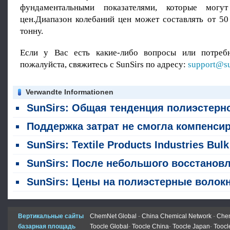
фундаментальными показателями, которые могу
цен.Диапазон колебаний цен может составлять от 50
тонну.
Если у Вас есть какие-либо вопросы или потребн
пожалуйста, свяжитесь с SunSirs по адресу:
support@su
Verwandte Informationen
SunSirs: Общая тенденция полиэстерного волокна колебалась вверх на прошлой нед
Поддержка затрат не смогла компенсировать слабый спрос во время межсезона, а цены на полиэстерные волокна отступили после резкого роста на этой недел
SunSirs: Textile Products Industries Bulk Commodity Intelligence (14 июля 2026
SunSirs: После небольшого восстановления на прошлой неделе цены на полиэстерные волокна продолжали слабеть, а ценный центр сместился
SunSirs: Цены на полиэстерные волокна сначала выросли, а затем резко упали в третьей неделе июн
Вертикальные сайты
ChemNet Global
-
China Chemical Network
-
Chem
базарная площадь
Toocle Global
-
Toocle China
-
Toocle Japan
-
Toocl