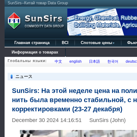
SunSirs--Китай товар Data Group
Главная страница
BCI
Спотовые цены
Фью
▼
Информация о товарах
Глобальны языки:
中文
english
日本語
한국어
deutsc
ニュース
SunSirs: На этой неделе цена на по
нить была временно стабильной, с 
корректировками (23-27 декабря)
December 30 2024 14:16:51 SunSirs (John)