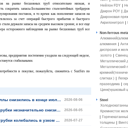
сов на рынке бесшовных труб относительно низкая, и
Нейлон FDY
|
Н
ть сократить запасы.Большинство сталелитейных трейдеров
Дакрон POY
|
Да
лирования поставок, в то время как пополнение запасов на
Дакроновая пря
влялось за счет операций быстрого прибытия и быстрого
Акрилонитрол
|
 стали держали запасы на среднем высоком уровне, и все еще
фера осторожного наблюдения на рынке бесшовных труб все
Non-ferrous meta
Алюминий(алюмит
алюминия
|
Ант
диспрозия и жел
есны, предприятия постепенно уходили на следующей неделе,
золото
|
Свинец(
останутся стабильными.
Металлический 
Металлический 
отребности в покупке, пожалуйста, свяжитесь с SunSirs по
кремний(техниче
слитках )
|
Легир
празеодима
|
се
Цинк(чушковый ц
низились в конце июля 2026 года
2026-08-06
Steel
Холоднокатанны
 незначительно снизились в июле
2026-08-05
Кремнистое жел
|
Горячекатанны
ком диапазоне на прошлой неделе (20 - 24 июля)
2026-07-27
толщины
|
Винто