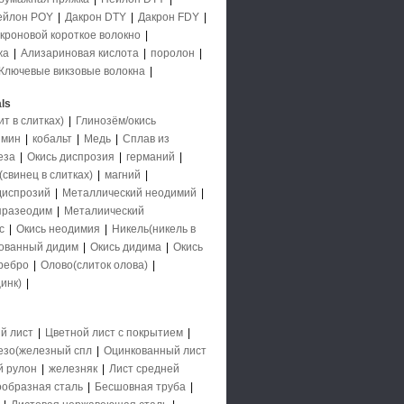
ейлон POY
|
Дакрон DTY
|
Дакрон FDY
|
кроновой короткое волокно
|
жа
|
Ализариновая кислота
|
поролон
|
Ключевые викзовые волокна
|
ls
 в слитках)
|
Глинозём/окись
имин
|
кобальт
|
Медь
|
Сплав из
еза
|
Окись диспрозия
|
германий
|
свинец в слитках)
|
магний
|
диспрозий
|
Металлический неодимий
|
празеодим
|
Металиический
с
|
Окись неодимия
|
Никель(никель в
ованный дидим
|
Окись дидима
|
Окись
ребро
|
Олово(слиток олова)
|
инк)
|
й лист
|
Цветной лист с покрытием
|
езо(железный спл
|
Оцинкованный лист
й рулон
|
железняк
|
Лист средней
образная сталь
|
Бесшовная труба
|