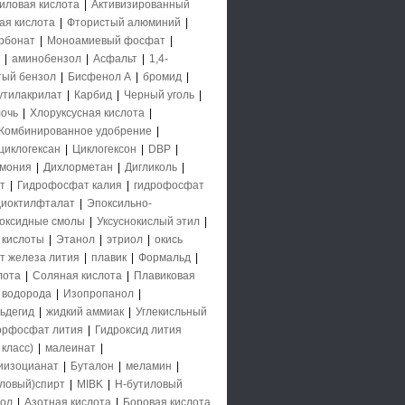
иловая кислота
|
Активизированный
ая кислота
|
Фтористый алюминий
|
рбонат
|
Моноамиевый фосфат
|
|
аминобензол
|
Асфальт
|
1,4-
тый бензол
|
Бисфенол А
|
бромид
|
утилакрилат
|
Карбид
|
Черный уголь
|
очь
|
Хлоруксусная кислота
|
Комбинированное удобрение
|
циклогексан
|
Циклогексон
|
DBP
|
ммония
|
Дихлорметан
|
Дигликоль
|
т
|
Гидрофосфат калия
|
гидрофосфат
диоктилфталат
|
Эпоксильно-
оксидные смолы
|
Уксуснокислый этил
|
 кислоты
|
Этанол
|
этриол
|
окись
т железа лития
|
плавик
|
Формальд
|
лота
|
Соляная кислота
|
Плавиковая
 водорода
|
Изопропанол
|
ьдегид
|
жидкий аммиак
|
Углекисльный
орфосфат лития
|
Гидроксид лития
класс)
|
малеинат
|
иизоцианат
|
Буталон
|
меламин
|
ловый)спирт
|
MIBK
|
Н-бутиловый
нол
|
Азотная кислота
|
Боровая кислота