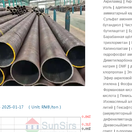
Акриламид
|
Акр
уголь
|
адипинов
аммиатарный ка
Сульфат амония
бутандиол
|
Чис
бутилацетат
|
Б
Барабанная щёл
трихлорметан
|
Капинолактам
|
гидрофосфат а
Диметилкарбона
натрия
|
DMF
|
хлорпропан
|
Эп
Эфир акриловой
этилена
|
Фосфа
Формановая кис
кислота
|
Пекись
Изомасляный ал
литий
|
Гексафт
(аккумуляторный 
дифенилметанд
Древесный(мети
спирт
|
n-пропи