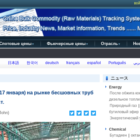
вой
Спотовые цены
Фьючерсные цены
Отрасль
Но
▼
▼
▼
h
日本語
한국어
deutsch
français
español
Português
ربي
ニュース
Energy
3-17 января) на рынке бесшовных труб
После обжига ко
дизельное топли
т.
Природный газ
бутиловый эфир
John)
Энергетический 
Chemical
Бутадиен
|
окта