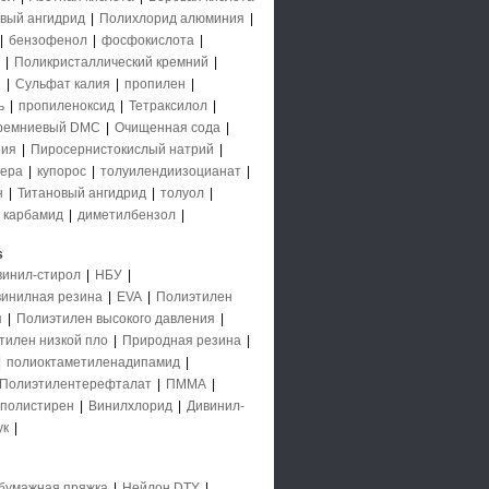
вый ангидрид
|
Полихлорид алюминия
|
|
бензофенол
|
фосфокислота
|
|
Поликристаллический кремний
|
й
|
Сульфат калия
|
пропилен
|
ь
|
пропиленоксид
|
Тетраксилол
|
ремниевый DMC
|
Очищенная сода
|
рия
|
Пиросернистокислый натрий
|
ера
|
купорос
|
толуилендиизоцианат
|
н
|
Титановый ангидрид
|
толуол
|
|
карбамид
|
диметилбензол
|
s
винил-стирол
|
НБУ
|
инилная резина
|
EVA
|
Полиэтилен
я
|
Полиэтилен высокого давления
|
тилен низкой пло
|
Природная резина
|
|
полиоктаметиленадипамид
|
Полиэтилентерефталат
|
ПММА
|
полистирен
|
Винилхлорид
|
Дивинил-
ук
|
бумажная пряжка
|
Нейлон DTY
|