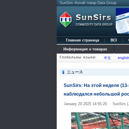
SunSirs--Китай товар Data Group
Главная страница
BCI
Информация о товарах
Глобальны языки:
中文
englis
ニュース
SunSirs: На этой неделе (1
наблюдался небольшой рос
January 20 2025 14:55:20 SunSirs (