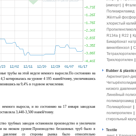
(импорт)
|
Фтале
Полиакриламид
Жёлтый фосфор
хлористый кали
Пропиленгликол
R134a
|
R22
|
К
Бикарбонат нат
винилбензол
|
С
Тетрахлорэтиле
Трихлорэтилен
Rubber & plastic
вные трубы на этой неделе немного выросли.По состоянию на
Акрилнитрил-ди
4,5 котировалась на уровне 4 195 юаней/тонну, увеличившись
Четырёхполидив
снизившись на 9,4% в годовом исчислении.
низкого давлени
Линейный полиэ
поликапроамид
я немного выросла, и по состоянию на 17 января заводская
Поликарбонат
|
оставляла 3,440-3,500 юаней/тонну.
полипропилен
|
стирольный кауч
тво трубных заводов остановили производство и увеличили
ли на низком уровне.Производство бесшовных труб было в
Textile
 а давление со стороны рынка было относительно
линт
|
Хлопчато