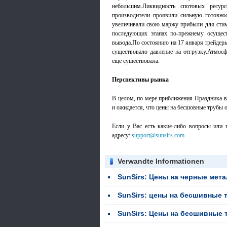
небольшим.Ликвидность спотовых ресур
производители проявили сильную готовнос
увеличивали свою маржу прибыли для стиму
последующих этапах по-прежнему осущест
вывода.По состоянию на 17 января трейдеры
существовало давление на отгрузку.Атмос
еще существовала.
Перспективы рынка
В целом, по мере приближения Праздника в
и ожидается, что цены на бесшовные трубы 
Если у Вас есть какие-либо вопросы или п
адресу:
support@sunsirs.com
Verwandte Informationen
SunSirs: Цены на черные металлы с
SunSirs: цены на бесшивные трубки
SunSirs: Цены на бесшивные трубки колебались в уз