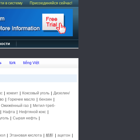
ти в систему
Присоединяйся сейчас!
вости
ع
türk
tiếng Việt
кс
|
кокеит
|
Коксовый уголь
|
Дизелин/
во
|
Горючее масло
|
бензин
|
|
Ожижённый газ
|
Метил-треб-
|
Нафта
|
Нефтяной кокс
|
уголь
|
Сырая нефть
|
нол
|
Этановая кислота
|
醋酐
|
ацетон
|