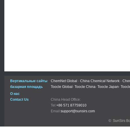
Вертикальные сайты
ChemNet Global
-
China Chemical Network
-
Chem
базарная площадь
Toocle Global
-
Toocle China
-
Toocle Japan
-
Toocl
О нас
Contact Us
China Head Office:
Tel:
+86 571 87759010
Email:
support@sunsirs.com
© SunSirs В