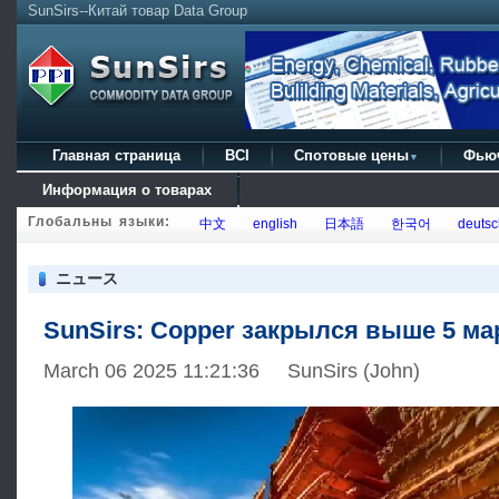
SunSirs--Китай товар Data Group
Главная страница
BCI
Спотовые цены
Фью
▼
Информация о товарах
Глобальны языки:
中文
english
日本語
한국어
deutsc
ニュース
SunSirs: Copper закрылся выше 5 ма
March 06 2025 11:21:36 SunSirs (John)