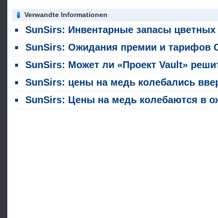
Verwandte Informationen
SunSirs: Инвентарные запасы цветных металлов LME упали по всему решению 5 август
SunSirs: Ожидания премии и тарифов COMEX-LME реструктурируют глобальную структуру поставок ме
SunSirs: Может ли «Проект Vault» решить «узкое место» в поставках критически важных минералов в СШ
SunSirs: цены на медь колебались вверх в июл
SunSirs: Цены на медь колебаются в ожидании макроэкономических сигнал