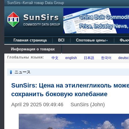
SunSirs--Китай товар Data Group
Главная страница
BCI
Спотовые цены
Фью
▼
Информация о товарах
Глобальны языки:
中文
english
日本語
한국어
deutsc
ニュース
SunSirs: Цена на этиленгликоль мож
сохранить боковую колебание
April 29 2025 09:49:46 SunSirs (John)