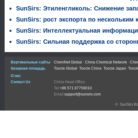
SunSirs: Этиленгликоль: Снижение запасов в портах продолжается; Цены резко раст
SunSirs: рост экспорта по нескольким китайским категориям химической продукции в июне 2026 год
SunSirs: Интеллектуальная информация о сырьевых товарах в химической промышленности (17 июля 20
SunSirs: Сильная поддержка со стороны предложения стимулирует продолжение роста фьючерсов на этиленгл
Вертикальные сайты
ChemNet Global
-
China Chemical Network
-
Chem
базарная площадь
Toocle Global
-
Toocle China
-
Toocle Japan
-
Toocl
О нас
Contact Us
China Head Office:
Tel:
+86 571 87759010
Email:
support@sunsirs.com
© SunSirs В