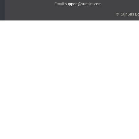
Email:
support@sunsirs.com
© SunSirs В