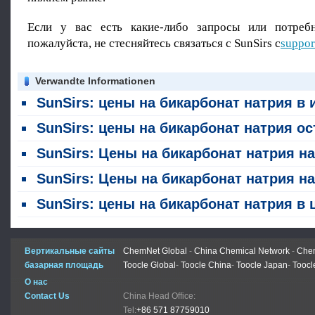
Если у вас есть какие-либо запросы или потребн
пожалуйста, не стесняйтесь связаться с SunSirs с
suppor
Verwandte Informationen
SunSirs: цены на бикарбонат натрия в июле демонстрировали слабую тенденци
SunSirs: цены на бикарбонат натрия остались стабильными на прошлой неделе (20 - 24 июл
SunSirs: Цены на бикарбонат натрия на прошлой неделе (22 - 26 июня) развивались сла
SunSirs: Цены на бикарбонат натрия на прошлой неделе (15 - 18 июня) развивались сла
SunSirs: цены на бикарбонат натрия в целом снизились в ма
Вертикальные сайты
ChemNet Global
-
China Chemical Network
-
Chem
базарная площадь
Toocle Global
-
Toocle China
-
Toocle Japan
-
Toocl
О нас
Contact Us
China Head Office:
Tel:
+86 571 87759010