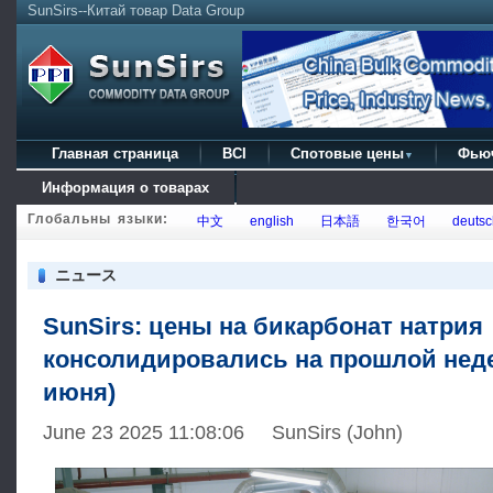
SunSirs--Китай товар Data Group
Главная страница
BCI
Спотовые цены
Фью
▼
Информация о товарах
Глобальны языки:
中文
english
日本語
한국어
deutsc
ニュース
SunSirs: цены на бикарбонат натрия
консолидировались на прошлой неде
июня)
June 23 2025 11:08:06 SunSirs (John)