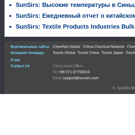
SunSirs: Высокие температуры в Синьцзяне проверяли урожайность хло
SunSirs: Ежедневный отчет о китайском и международном рынках хлопка (3 авгус
SunSirs: Textile Products Industries Bulk Commodity Intelligence (30 июля 2026
Вертикальные сайты
ChemNet Global
-
China Chemical Network
-
Chem
базарная площадь
Toocle Global
-
Toocle China
-
Toocle Japan
-
Toocl
О нас
Contact Us
China Head Office:
Tel:
+86 571 87759010
Email:
support@sunsirs.com
© SunSirs В