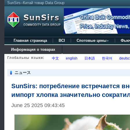
SunSirs--Китай товар Data Group
Главная страница
BCI
Спотовые цены
Фью
▼
Информация о товарах
Глобальны языки:
中文
english
日本語
한국어
deutsc
ニュース
SunSirs: потребление встречается вн
импорт хлопка значительно сократи
June 25 2025 09:43:45