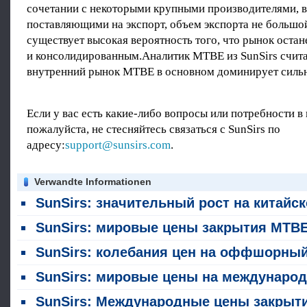
сочетании с некоторыми крупными производителями, в
поставляющими на экспорт, объем экспорта не большо
существует высокая вероятность того, что рынок оста
и консолидированным.Аналитик MTBE из SunSirs счита
внутренний рынок MTBE в основном доминирует сильн
Если у вас есть какие-либо вопросы или потребности в
пожалуйста, не стесняйтесь связаться с SunSirs по
адресу:
support@sunsirs.com
.
Verwandte Informationen
SunSirs: значительный рост на китайском рынке MTBE в ию
SunSirs: мировые цены закрытия MTBE по всему совету были снижены 4 авгус
SunSirs: колебания цен на оффшорный рынок MTBE в Китае закрываются 29 ию
SunSirs: мировые цены на международный рынок MTBE упали 27 ию
SunSirs: Международные цены закрытия MTBE выросли по всему совету 23 июл