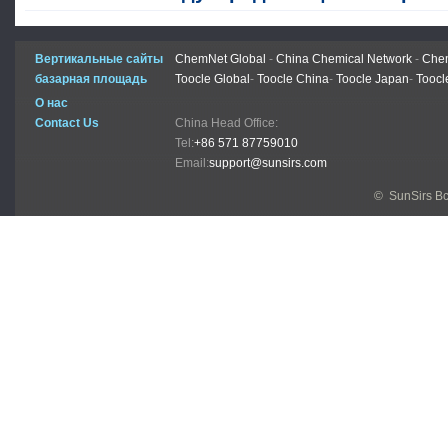
Вертикальные сайты
ChemNet Global
-
China Chemical Network
-
Chem
базарная площадь
Toocle Global
-
Toocle China
-
Toocle Japan
-
Toocl
О нас
Contact Us
China Head Office:
Tel:
+86 571 87759010
Email:
support@sunsirs.com
© SunSirs В