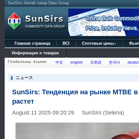
SunSirs--Китай товар Data Group
Главная страница
BCI
Спотовые цены
Фью
▼
Информация о товарах
Глобальны языки:
中文
english
日本語
한국어
deutsc
ニュース
SunSirs: Тенденция на рынке MTBE в
растет
August 11 2025 09:20:29 SunSirs (Selena)