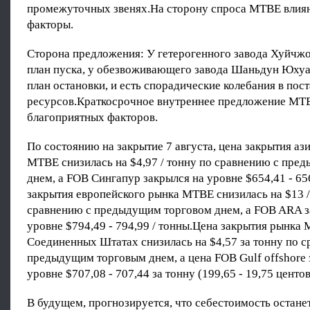
промежуточных звенях.На сторону спроса MTBE влия
факторы.
Сторона предложения: У гетерогенного завода Хуйчж
план пуска, у обезвоживающего завода Шаньдун Юхуа
план остановки, и есть спорадические колебания в пос
ресурсов.Краткосрочное внутреннее предложение МТБ
благоприятных факторов.
По состоянию на закрытие 7 августа, цена закрытия аз
MTBE снизилась на $4,97 / тонну по сравнению с пр
днем, а FOB Сингапур закрылся на уровне $654,41 - 65
закрытия европейского рынка MTBE снизилась на $13 /
сравнению с предыдущим торговом днем, а FOB ARA з
уровне $794,49 - 794,99 / тонны.Цена закрытия рынка
Соединенных Штатах снизилась на $4,57 за тонну по с
предыдущим торговым днем, а цена FOB Gulf offshore 
уровне $707,08 - 707,44 за тонну (199,65 - 19,75 центов
В будущем, прогнозируется, что себестоимость останет