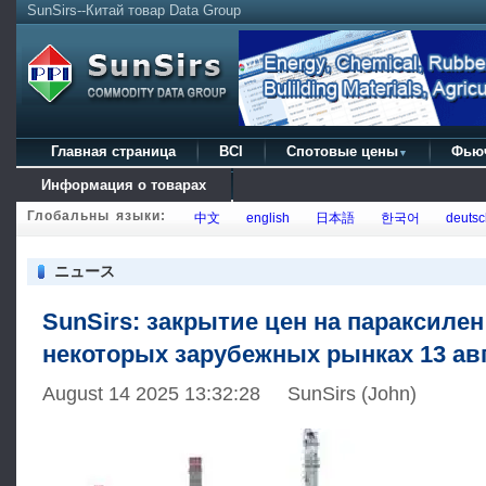
SunSirs--Китай товар Data Group
Главная страница
BCI
Спотовые цены
Фью
▼
Информация о товарах
Глобальны языки:
中文
english
日本語
한국어
deutsc
ニュース
SunSirs: закрытие цен на параксилен
некоторых зарубежных рынках 13 ав
August 14 2025 13:32:28 SunSirs (John)