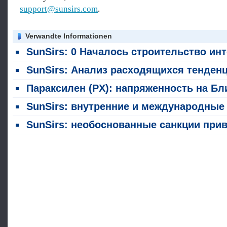
support@sunsirs.com
.
Verwandte Informationen
SunSirs: 0 Началось строительство интегрированного проекта ПТА / ПЭТ немецкой компании MAK в Омане стоимостью 550 миллионов долларов США - анализ динамики рынка в китайской цепочке поставок полиэ
SunSirs: Анализ расходящихся тенденций в глобальной полиэстерной промышленности: выход европейских мощностей против ускоренной зарубежной экспансии китайской цепочки поставо
Параксилен (PX): напряженность на Ближнем Востоке влияет на затраты; техническое обслуживание завода ограничивает поста
SunSirs: внутренние и международные тенденции рынка параксилена на 21 м
SunSirs: необоснованные санкции приводят к реструктуризации рынка PX-PTA-MEG в цепочке поставок полиэс