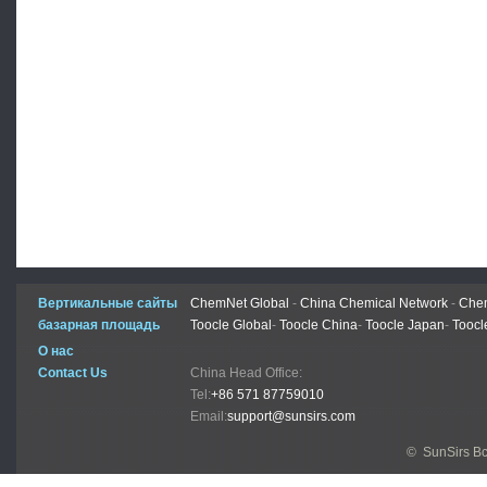
Вертикальные сайты
ChemNet Global
-
China Chemical Network
-
Chem
базарная площадь
Toocle Global
-
Toocle China
-
Toocle Japan
-
Toocl
О нас
Contact Us
China Head Office:
Tel:
+86 571 87759010
Email:
support@sunsirs.com
© SunSirs В