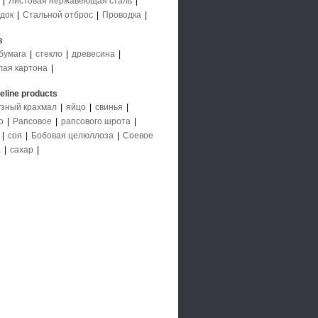
|
Листовая нержавеющая сталь
|
док
|
Стальной отброс
|
Проводка
|
s
бумага
|
стекло
|
древесина
|
лая картона
|
deline products
узный крахмал
|
яйцо
|
свинья
|
о
|
Рапсовое
|
рапсового шрота
|
|
соя
|
Бобовая целюллоза
|
Соевое
а
|
сахар
|