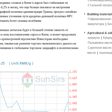
Силикомарганец
мединых сплавов в Китае в апреле был стабильным по
Стальной загоро
 6,2% в месяц, что еще больше повлияло на настроения
тарифной политики администрации Трампа, прогресс китайско-
Building material
епенное уточнение пути кредитно-денежной политики ФРС
Гофрированная 
тывать более сильные колебания.
макулатура
|
Бе
сновных металлов будет в большей степени зависеть от
Agricultural & si
 и силы восстановления спроса в Китае, и может продолжать
кукуруза
|
Кукур
 в краткосрочной перспективе.Инвесторам необходимо
Пальмовое масл
и, такими как развитие торгово-экономического диалога на
Сурепное масло
нениями в глобальном торговом ландшафте и политическими
масло
|
пшениц