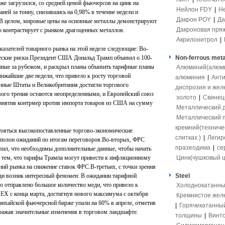
же загрузился, со средней ценой фьючерсов на цинк на
Нейлон FDY
|
Н
ей за тонну, снизившись на 0,98% в течение недели и
Дакрон POY
|
Да
.В целом, мировые цены на основные металлы демонстрируют
Дакроновая пря
 контрастирует с рынком драгоценных металлов.
Акрилонитрол
|
зателей товарного рынка на этой неделе следующие: Во-
еские риски.Президент США Дональд Трамп объявил о 100-
Non-ferrous meta
ные за рубежом, и раскрыл планы объявить тарифные планы
Алюминий(алюмит
жайшие две недели, что привело к росту торговой
алюминия
|
Ант
енные Штаты и Великобритания достигли торгового
диспрозия и жел
вого трения остаются неопределенными, и Европейский союз
золото
|
Свинец(
ринятия контрмер против импорта товаров из США на сумму
Металлический 
Металлический 
кремний(техниче
тояться высокопоставленные торгово-экономические
слитках )
|
Легир
полон ожиданий по итогам переговоров.Во-вторых, ФРС
празеодима
|
се
явил, что необходимы дополнительные данные, чтобы начать
ь тем, что тарифы Трампа могут привести к инфляционному
Цинк(чушковый ц
ий рынка на снижение ставок ФРС.В-третьих, с точки зрения
ди возник интересный феномен: В ожидании тарифной
Steel
 отправлено большое количество меди, что привело к
Холоднокатанны
X с конца марта, достигнув нового максимума с октября
Кремнистое жел
Шанхайской фьючерсной бирже упали на 60% в апреле, отметив
|
Горячекатанны
ражая значительные изменения в торговом ландшафте.
толщины
|
Винто