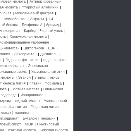
иловая кислота
|
Активизированный
ая кислота
|
Фтористый алюминий
|
рбонат
|
Моноамиевый фосфат
|
|
аминобензол
|
Асфальт
|
1,4-
тый бензол
|
Бисфенол А
|
бромид
|
утилакрилат
|
Карбид
|
Черный уголь
|
очь
|
Хлоруксусная кислота
|
Комбинированное удобрение
|
циклогексан
|
Циклогексон
|
DBP
|
ммония
|
Дихлорметан
|
Дигликоль
|
т
|
Гидрофосфат калия
|
гидрофосфат
диоктилфталат
|
Эпоксильно-
оксидные смолы
|
Уксуснокислый этил
|
 кислоты
|
Этанол
|
этриол
|
окись
т железа лития
|
плавик
|
Формальд
|
лота
|
Соляная кислота
|
Плавиковая
 водорода
|
Изопропанол
|
ьдегид
|
жидкий аммиак
|
Углекисльный
орфосфат лития
|
Гидроксид лития
класс)
|
малеинат
|
иизоцианат
|
Буталон
|
меламин
|
ловый)спирт
|
MIBK
|
Н-бутиловый
нол
|
Азотная кислота
|
Боровая кислота