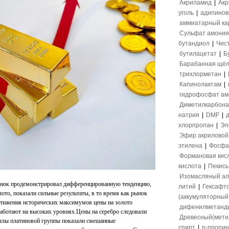
Акриламид
|
Акр
уголь
|
адипинов
аммиатарный ка
Сульфат амония
бутандиол
|
Чис
бутилацетат
|
Б
Барабанная щёл
трихлорметан
|
Капинолактам
|
гидрофосфат а
Диметилкарбона
натрия
|
DMF
|
хлорпропан
|
Эп
Эфир акриловой
этилена
|
Фосфа
Формановая кис
кислота
|
Пекись
Изомасляный ал
ынок продемонстрировал дифференцированную тенденцию,
литий
|
Гексафт
ото, показали сильные результаты, в то время как рынок
(аккумуляторный 
стижения исторических максимумов цены на золото
дифенилметанд
 работают на высоких уровнях.Цены на серебро следовали
Древесный(мети
таллы платиновой группы показали смешанные
спирт
|
n-пропи