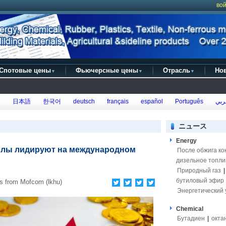
вой
Спотовые цены
Фьючерсные цены
Отрасль
Но
▼
▼
▼
h
日本語
한국어
deutsch
français
español
Português
ربي
ニュース
Energy
аллы лидируют на международном
После обжига ко
дизельное топли
Природный газ
бутиловый эфир
 from Mofcom (lkhu)
Энергетический 
Chemical
Бутадиен
|
окта