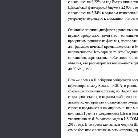
снизившись на 6,22% за год.Рынок цинка так
Шанхайской фьючерсной бирже в 22 057,5 юан
снизившись на 5,54% в годовом исчислении
умеренную тенденцию к снижению, что резко
Основные причины дифференцированных пока
первых, продолжают зажигаться геополитич
процентном пошлине на фильмы, произведен
для фармацевтической промышленности в бли
напряженности.Несмотря на то, что Соедин
соглашения, перспективы глобального торго
объявил, что рассматривает возможность п
до 95 млрд евро.
В то же время в Швейцарии собираются сос
переговоры между Китаем и США, и рынок 
сохранила процентные ставки, но Пауэлл за
сокращение ставок, и выразил озабоченност
давлению, что привело к охлаждению ожидан
спроса и предложения на мировом рынке ме
политики Трампа в Соединенные Штаты было
увеличению на 61% запасов меди в US COME
2018 года. В то время как запасы меди на 
самое большое снижение за всю историю, от