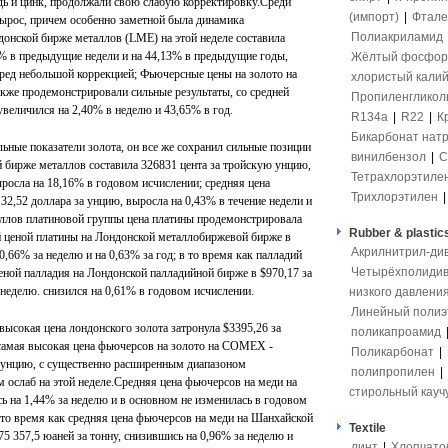
дь и цинк, продолжали свою слабую корректировку.Среди
(импорт)
|
Фтале
вырос, причем особенно заметной была динамика
Полиакриламид
донской бирже металлов (LME) на этой неделе составила
2% в предыдущие недели и на 44,13% в предыдущие годы,
Жёлтый фосфор
ред небольшой коррекцией; Фьючерсные цены на золото на
хлористый кали
е продемонстрировали сильные результаты, со средней
Пропиленгликол
 увеличился на 2,40% в неделю и 43,65% в год.
R134a
|
R22
|
К
Бикарбонат нат
льные показатели золота, он все же сохранил сильные позиции
винилбензол
|
С
й бирже металлов составила 326831 цента за тройскую унцию,
Тетрахлорэтиле
ыросла на 18,16% в годовом исчислении; средняя цена
Трихлорэтилен
2,52 доллара за унцию, выросла на 0,43% в течение недели и
аллов платиновой группы цена платины продемонстрировала
Rubber & plastic
ей ценой платины на Лондонской металлобиржевой бирже в
Акрилнитрил-ди
0,66% за неделю и на 0,63% за год; в то время как палладий
Четырёхполидив
еной палладия на Лондонской палладийной бирже в $970,17 за
неделю. снизился на 0,61% в годовом исчислении.
низкого давлени
Линейный полиэ
 высокая цена лондонского золота затронула $3395,26 за
поликапроамид
; самая высокая цена фьючерсов на золото на COMEX -
Поликарбонат
|
за унцию, с существенно расширенным диапазоном
полипропилен
|
 ослаб на этой неделе.Средняя цена фьючерсов на меди на
стирольный кауч
 на 1,44% за неделю и в основном не изменилась в годовом
 то время как средняя цена фьючерсов на меди на Шанхайской
Textile
5 357,5 юаней за тонну, снизившись на 0,96% за неделю и
линт
|
Хлопчато