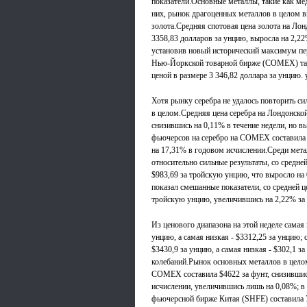
показатели.Основные металлы, такие как ме
них, рынок драгоценных металлов в целом 
золота.Средняя спотовая цена золота на Лон
3358,83 долларов за унцию, выросла на 2,2
установив новый исторический максимум пе
Нью-Йоркской товарной бирже (COMEX) такж
ценой в размере 3 346,82 доллара за унцию.
Хотя рынку серебра не удалось повторить си
в целом.Средняя цена серебра на Лондонско
снизившись на 0,11% в течение недели, но в
фьючерсов на серебро на COMEX составила 3
на 17,31% в годовом исчислении.Среди мет
относительно сильные результаты, со средн
$983,69 за тройскую унцию, что выросло на 
показал смешанные показатели, со средней ц
тройскую унцию, увеличившись на 2,22% за 
Из ценового диапазона на этой неделе самая
унцию, а самая низкая - $3312,25 за унцию
$3430,9 за унцию, а самая низкая - $302,1 
колебаний.Рынок основных металлов в целом
COMEX составила $4622 за фунт, снизившись
исчислении, увеличившись лишь на 0,08%; в
фьючерсной бирже Китая (SHFE) составила 7