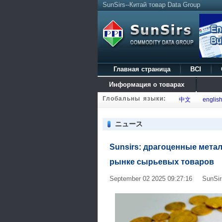
SunSirs--Китай товар Data Group
Главная страница
BCI
Информация о товарах
Глобальны языки:
中文
englis
ニュース
Sunsirs: драгоценные мет
рынке сырьевых товаров
September 02 2025 09:27:16 SunSirs