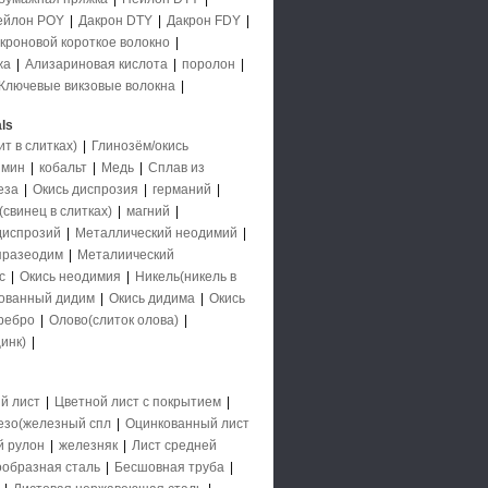
ейлон POY
|
Дакрон DTY
|
Дакрон FDY
|
кроновой короткое волокно
|
жа
|
Ализариновая кислота
|
поролон
|
Ключевые викзовые волокна
|
ls
 в слитках)
|
Глинозём/окись
имин
|
кобальт
|
Медь
|
Сплав из
еза
|
Окись диспрозия
|
германий
|
свинец в слитках)
|
магний
|
диспрозий
|
Металлический неодимий
|
празеодим
|
Металиический
с
|
Окись неодимия
|
Никель(никель в
ованный дидим
|
Окись дидима
|
Окись
ребро
|
Олово(слиток олова)
|
инк)
|
й лист
|
Цветной лист с покрытием
|
езо(железный спл
|
Оцинкованный лист
й рулон
|
железняк
|
Лист средней
образная сталь
|
Бесшовная труба
|