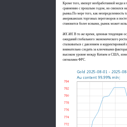
Кроме того, импорт необработанной меди и 
сравнению с прошлым годом, но снизился на
рынка.По мере того, как неопределенность 
американских торговых переговоров и пост
становятся более ясными, рынок может испы
ã€€ ã€€ В то же время, ценовая тенденция о
ожиданий глобального экономического роста
сталкиваться с давлением и корректировкой
внимательно следить за ключевыми факторам
высоком уровне между Китаем и США, изме
сигналами ФРС.