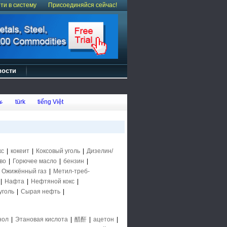
ти в систему
Присоединяйся сейчас!
вости
ع
türk
tiếng Việt
кс
|
кокеит
|
Коксовый уголь
|
Дизелин/
во
|
Горючее масло
|
бензин
|
|
Ожижённый газ
|
Метил-треб-
|
Нафта
|
Нефтяной кокс
|
уголь
|
Сырая нефть
|
нол
|
Этановая кислота
|
醋酐
|
ацетон
|