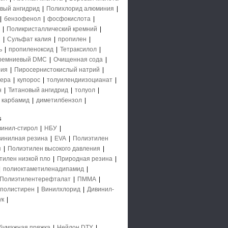
вый ангидрид
|
Полихлорид алюминия
|
|
бензофенол
|
фосфокислота
|
|
Поликристаллический кремний
|
й
|
Сульфат калия
|
пропилен
|
ь
|
пропиленоксид
|
Тетраксилол
|
ремниевый DMC
|
Очищенная сода
|
рия
|
Пиросернистокислый натрий
|
ера
|
купорос
|
толуилендиизоцианат
|
н
|
Титановый ангидрид
|
толуол
|
|
карбамид
|
диметилбензол
|
s
винил-стирол
|
НБУ
|
инилная резина
|
EVA
|
Полиэтилен
я
|
Полиэтилен высокого давления
|
тилен низкой пло
|
Природная резина
|
|
полиоктаметиленадипамид
|
Полиэтилентерефталат
|
ПММА
|
полистирен
|
Винилхлорид
|
Дивинил-
ук
|
бумажная пряжка
|
Нейлон DTY
|