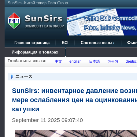
SunSirs--Китай товар Data Group
Главная страница
BCI
Спотовые цены
Фью
▼
Информация о товарах
Глобальны языки:
中文
english
日本語
한국어
deutsc
ニュース
SunSirs: инвентарное давление возн
мере ослабления цен на оцинкованн
катушки
September 11 2025 09:07:40