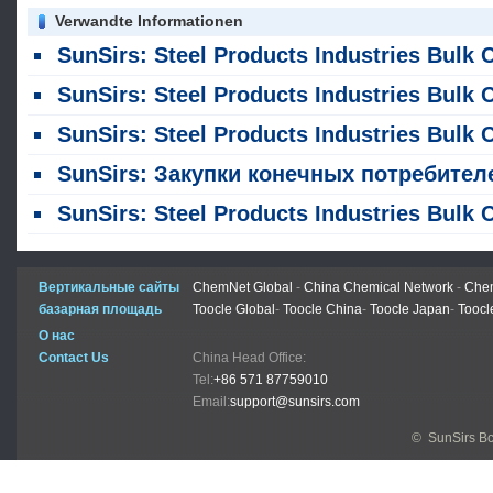
Verwandte Informationen
SunSirs: Steel Products Industries Bulk Commodity Intelligence (5 августа 2026 года
SunSirs: Steel Products Industries Bulk Commodity Intelligence (30 июля 2026
SunSirs: Steel Products Industries Bulk Commodity Intelligence (29 июля 2026 года
SunSirs: Закупки конечных потребителей незначительно снизились, а цены на оцинкованные стальные листы и катушки снизили
SunSirs: Steel Products Industries Bulk Commodity Intelligence (24 июля 2026 года
Вертикальные сайты
ChemNet Global
-
China Chemical Network
-
Chem
базарная площадь
Toocle Global
-
Toocle China
-
Toocle Japan
-
Toocl
О нас
Contact Us
China Head Office:
Tel:
+86 571 87759010
Email:
support@sunsirs.com
© SunSirs В