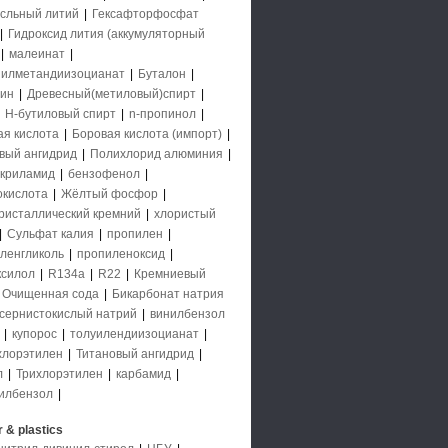
исльный литий
|
Гексафторфосфат
|
Гидроксид лития (аккумуляторный
|
малеинат
|
илметандиизоцианат
|
Буталон
|
ин
|
Древесный(метиловый)спирт
|
|
Н-бутиловый спирт
|
n-пропинол
|
ая кислота
|
Боровая кислота (импорт)
|
вый ангидрид
|
Полихлорид алюминия
|
криламид
|
бензофенол
|
кислота
|
Жёлтый фосфор
|
ристаллический кремний
|
хлористый
|
Сульфат калия
|
пропилен
|
ленгликоль
|
пропиленоксид
|
ксилол
|
R134a
|
R22
|
Кремниевый
Очищенная сода
|
Бикарбонат натрия
сернистокислый натрий
|
винилбензол
а
|
купорос
|
толуилендиизоцианат
|
хлорэтилен
|
Титановый ангидрид
|
л
|
Трихлорэтилен
|
карбамид
|
илбензол
|
 & plastics