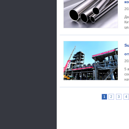
ко
20
Да
Ки
це
из
Su
от
20
5 
со
на
1
2
3
4