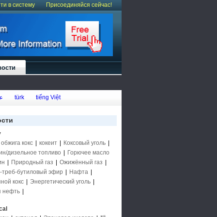
ти в систему
Присоединяйся сейчас!
вости
ع
türk
tiếng Việt
ости
y
 обжига кокс
|
кокеит
|
Коксовый уголь
|
ин/дизельное топливо
|
Горючее масло
ин
|
Природный газ
|
Ожижённый газ
|
-треб-бутиловый эфир
|
Нафта
|
ной кокс
|
Энергетический уголь
|
 нефть
|
cal