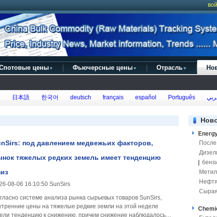
вой
Спотовые цены
Фьючерсные цены
Отрасль
Но
▼
▼
▼
h
日本語
한국어
deutsch
français
español
Português
ربي
Нов
Energ
nSirs: под давлением медвежьих факторов,
После
Дизел
ынок тяжелых редких земель имеет тенденцию
|
бенз
низ
Метил
Нефтя
26-08-06 16:10:50 SunSirs
Сырая
гласно системе анализа рынка сырьевых товаров SunSirs,
утренние цены на тяжелые редкие земли на этой неделе
Chemi
ели тенденцию к снижению, причем снижение наблюдалось