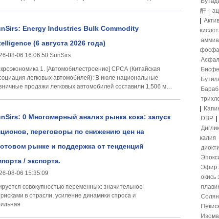
Бутад
 оксиду
酐
|
ац
|
Акти
nSirs: Energy Industries Bulk Commodity
кислот
аммиа
telligence (6 августа 2026 года)
фосфа
26-08-06 16:06:50 SunSirs
Асфал
номика 1. [Автомобилестроение] CPCA (Китайская
Бисфе
социация легковых автомобилей): В июле национальные
Бутил
зничные продажи легковых автомобилей составили 1,506 млн
Бараб
иниц, снизившись на 18% год к году и
трихл
|
Капи
nSirs: 0 Многомерный анализ рынка кока: запуск
DBP
|
Дигли
ционов, переговоры по снижению цен на
калия
отовом рынке и поддержка от тенденций
диокт
Эпокс
порта / экспорта.
Эфир 
26-08-06 15:35:09
окись
ируется совокупностью переменных: значительное
плави
исками в отрасли, усиление динамики спроса и
Солян
бильная
Пекис
Изома