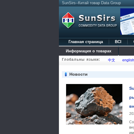
SunSirs--Китай товар Data Group
Главная страница
BCI
Информация о товарах
Глобальны языки:
中文
englis
Новости
Su
р
в
20
Со
вн
им