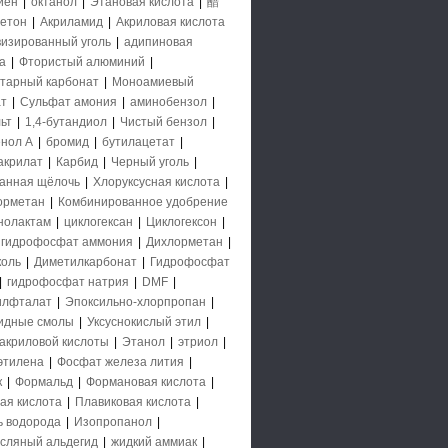
иен
|
октанол
|
Этановая кислота
|
醋
етон
|
Акриламид
|
Акриловая кислота
визированный уголь
|
адипиновая
а
|
Фтористый алюминий
|
тарный карбонат
|
Моноамиевый
т
|
Сульфат амония
|
аминобензол
|
ьт
|
1,4-бутандиол
|
Чистый бензол
|
нол А
|
бромид
|
бутилацетат
|
акрилат
|
Карбид
|
Черный уголь
|
анная щёлочь
|
Хлоруксусная кислота
|
орметан
|
Комбинированное удобрение
нолактам
|
циклогексан
|
Циклогексон
|
гидрофосфат аммония
|
Дихлорметан
|
коль
|
Диметилкарбонат
|
Гидрофосфат
|
гидрофосфат натрия
|
DMF
|
илфталат
|
Эпоксильно-хлорпропан
|
идные смолы
|
Уксуснокислый этил
|
акриловой кислоты
|
Этанол
|
этриол
|
 этилена
|
Фосфат железа лития
|
к
|
Формальд
|
Формановая кислота
|
ая кислота
|
Плавиковая кислота
|
ь водорода
|
Изопропанол
|
сляный альдегид
|
жидкий аммиак
|