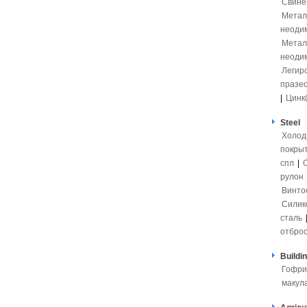
Свинец
Метал
неоди
Метал
неоди
Легир
празе
|
Цинк
Steel
Холод
покры
спл
|
рулон
Винто
Силик
сталь
отбро
Buildi
Гофри
макул