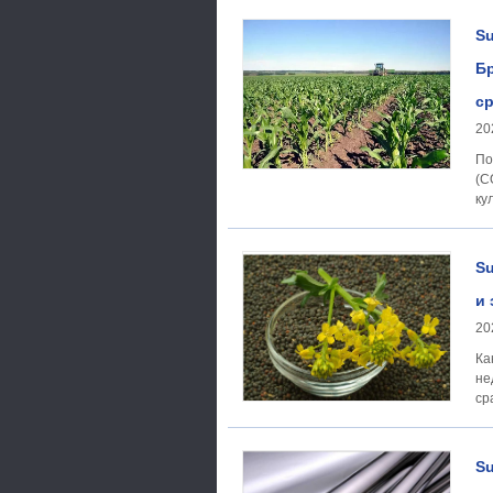
Su
Бр
ср
20
По
(C
ку
пр
Su
и 
20
Ка
не
ср
Su