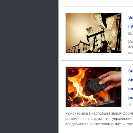
по
Su
In
20
Макроэко
ас
ро
ед
Su
оп
сп
им
20
Рынок кокаса в настоящее время форм
расширение инструментов управления р
предложения на спотовом рынке и ста