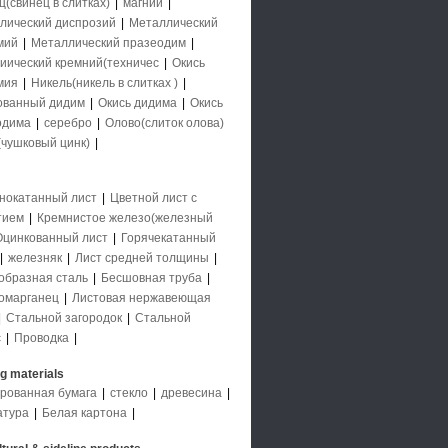
(свинец в слитках)
|
магний
|
лический диспрозий
|
Металлический
мий
|
Металлический празеодим
|
иический кремний(техничес
|
Окись
мия
|
Никель(никель в слитках )
|
ованный дидим
|
Окись дидима
|
Окись
одима
|
серебро
|
Олово(слиток олова)
(чушковый цинк)
|
нокатанный лист
|
Цветной лист с
тием
|
Кремнистое железо(железный
Оцинкованный лист
|
Горячекатанный
|
железняк
|
Лист средней толщины
|
образная сталь
|
Бесшовная труба
|
омарганец
|
Листовая нержавеющая
|
Стальной загородок
|
Стальной
с
|
Проводка
|
ng materials
рованная бумага
|
стекло
|
древесина
|
атура
|
Белая картона
|