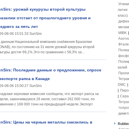
Углек
nSirs: урожай кукурузы второй культуры
лития
класс)
азилии отстает от прошлогоднего уровня и
дифен
еднего за пять лет
мелам
MIBK
26-08-06 15:01:33 SunSirs
Азотн
 данным Национальной компании снабжения Бразилии
Фтале
ONAB), по состоянию на 31 июля урожай кукурузы второй
Полиа
льтуры достиг 69,1%.Это по сравнению с 58,3% за
фосфо
едыдущую неделю,
Полик
калий
nSirs: Последние данные о предложении, спросе
Пропи
экспорте рапса в Канаде
Тетра
DMC
|
26-08-06 15:00:27 SunSirs
|
Пиро
надская зерновая комиссия сообщила, что экспорт рапса за
|
Сер
делю, закончившуюся 26 июля, составил 262 000 тонн, по
Тетра
авнению с 168 000 тонн на предыдущей неделе.Экспорт
толуо
димет
nSirs: Цены на черные металлы снизились в
Rubber