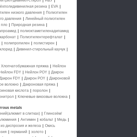
нитрил-дивинил-стирол
|
НБУ
|
ёхполидивинилная резина
|
EVA
|
тилен низкого давления
|
Полиэтилен
го давления
|
Линейный полиэтилен
 пло
|
Природная резина
|
апроамид
|
полиоктаметиленадипамид
карбонат
|
Полиэтилентерефталат
|
|
полипропилен
|
полистирен
|
хлорид
|
Дивинил-стирольный каучук
|
|
Хлопчатобумажная пряжка
|
Нейлон
Нейлон FDY
|
Нейлон POY
|
Дакрон
Дакрон FDY
|
Дакрон POY
|
Дакроновой
ое волокно
|
Дакроновая пряжа
|
риновая кислота
|
поролон
|
онитрол
|
Ключевые викзовые волокна
|
rrous metals
ний(алюмит в слитках)
|
Глинозём/
 алюминия
|
Антимин
|
кобальт
|
Медь
|
 из диспрозия и железа
|
Окись
озия
|
германий
|
золото
|