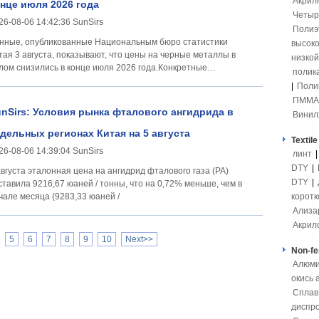
Акрил
нце июля 2026 года
Четыр
26-08-06 14:42:36 SunSirs
Полиэ
нные, опубликованные Национальным бюро статистики
высоко
тая 3 августа, показывают, что цены на черные металлы в
низкой
лом снизились в конце июля 2026 года.Конкретные
полик
менения в цене
|
Поли
ПММА
nSirs: Условия рынка фталового ангидрида в
Винил
дельных регионах Китая на 5 августа
Textile
26-08-06 14:39:04 SunSirs
линт
DTY
|
августа эталонная цена на ангидрид фталового газа (PA)
DTY
|
ставила 9216,67 юаней / тонны, что на 0,72% меньше, чем в
чале месяца (9283,33 юаней /
коротк
Ализа
Акрил
5
6
7
8
9
10
Next>>
Non-fe
Алюми
окись
Сплав
диспр