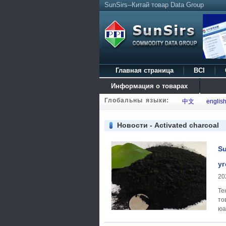
SunSirs--Китай товар Data Group
Главная страница
BCI
Информация о товарах
Глобальны языки:
中文
englis
Новости - Activated charcoal
Su
уг
20
Тенденция
то
юа