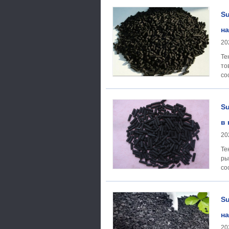
Su
на
20
Тенденция
то
со
Su
в 
20
Тенденция
ры
со
Su
на
20