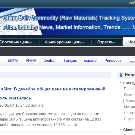
вой
Спотовые цены
Фьючерсные цены
Отрасль
Но
▼
▼
▼
h
日本語
한국어
deutsch
français
español
Português
ربي
Нов
Energ
nSirs: В декабре общая цена на активированный
После
Дизел
оль снизилась
|
бенз
26-01-04 15:34:02 SunSirs
Метил
Нефтя
 цен Согласно системе анализа цен на сырьевые
Сырая
вары SunSirs, цена активированного угля составила 12 833
ней / тонны в начале месяца и 12 766 юаней
Chemi