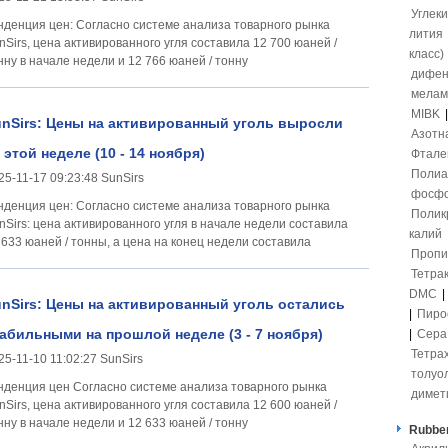
Углек
 цен: Согласно системе анализа товарного рынка
лития
nSirs, цена активированного угля составила 12 700 юаней /
класс)
нну в начале недели и 12 766 юаней / тонну
дифен
мелам
MIBK
nSirs: Цены на активированный уголь выросли
Азотн
 этой неделе (10 - 14 ноября)
Фтале
Полиа
25-11-17 09:23:48 SunSirs
фосфо
 цен: Согласно системе анализа товарного рынка
Полик
nSirs: цена активированного угля в начале недели составила
калий
 633 юаней / тонны, а цена на конец недели составила
Пропи
Тетра
DMC
|
nSirs: Цены на активированный уголь остались
|
Пиро
абильными на прошлой неделе (3 - 7 ноября)
|
Сер
Тетра
25-11-10 11:02:27 SunSirs
толуо
 цен Согласно системе анализа товарного рынка
димет
nSirs, цена активированного угля составила 12 600 юаней /
нну в начале недели и 12 633 юаней / тонну
Rubber