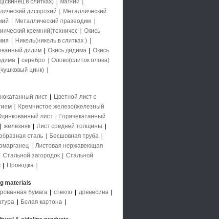
(свинец в слитках)
|
магний
|
лический диспрозий
|
Металлический
мий
|
Металлический празеодим
|
иический кремний(техничес
|
Окись
мия
|
Никель(никель в слитках )
|
ованный дидим
|
Окись дидима
|
Окись
одима
|
серебро
|
Олово(слиток олова)
(чушковый цинк)
|
нокатанный лист
|
Цветной лист с
тием
|
Кремнистое железо(железный
Оцинкованный лист
|
Горячекатанный
|
железняк
|
Лист средней толщины
|
образная сталь
|
Бесшовная труба
|
омарганец
|
Листовая нержавеющая
|
Стальной загородок
|
Стальной
с
|
Проводка
|
ng materials
рованная бумага
|
стекло
|
древесина
|
атура
|
Белая картона
|