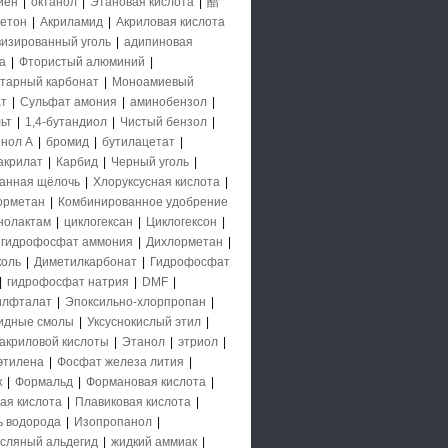
иен
|
октанол
|
Этановая кислота
|
醋
етон
|
Акриламид
|
Акриловая кислота
визированный уголь
|
адипиновая
а
|
Фтористый алюминий
|
тарный карбонат
|
Моноамиевый
т
|
Сульфат амония
|
аминобензол
|
ьт
|
1,4-бутандиол
|
Чистый бензол
|
нол А
|
бромид
|
бутилацетат
|
акрилат
|
Карбид
|
Черный уголь
|
анная щёлочь
|
Хлоруксусная кислота
|
орметан
|
Комбинированное удобрение
нолактам
|
циклогексан
|
Циклогексон
|
гидрофосфат аммония
|
Дихлорметан
|
коль
|
Диметилкарбонат
|
Гидрофосфат
|
гидрофосфат натрия
|
DMF
|
илфталат
|
Эпоксильно-хлорпропан
|
идные смолы
|
Уксуснокислый этил
|
акриловой кислоты
|
Этанол
|
этриол
|
 этилена
|
Фосфат железа лития
|
к
|
Формальд
|
Формановая кислота
|
ая кислота
|
Плавиковая кислота
|
ь водорода
|
Изопропанол
|
сляный альдегид
|
жидкий аммиак
|