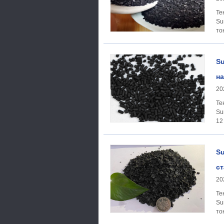
Тенденция
Su
то
Su
на
20
Тенденция
Su
12
Su
ст
20
Тенденция
Su
то