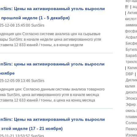
Бутад
酐
|
ац
nSirs: Цены на активированный уголь выросли
|
Акти
 прошлой неделе (1 - 5 декабря)
кислот
аммиа
25-12-08 15:45:00 SunSirs
фосфа
 цен Согласно системе анализа цен на сырьевые
Асфал
вары SunSirs: в начале недели цена активированного угля
Бисфе
ставила 12 833 юаней / тонны, а в конце недели
Бутил
Бараб
трихл
nSirs: цены на активированный уголь выросли
|
Капи
ноябре
DBP
|
Дигли
25-12-05 09:13:46 SunSirs
калия
 цен: Согласно данным системы анализа товарного
диокт
нка SunSirs, цена активированного угля в начале месяца
Эпокс
ставила 12 633 юаней / тонны, а цена на конец месяца
Эфир 
окись
плави
nSirs: Цены на активированный уголь выросли
Солян
 этой неделе (17 - 21 ноября)
Пекис
Изома
25-11-21 13:53:57 SunSirs