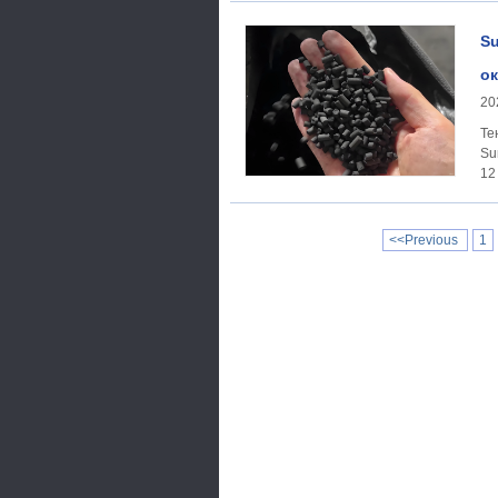
Su
о
20
Тенденция
Su
12
<<Previous
1