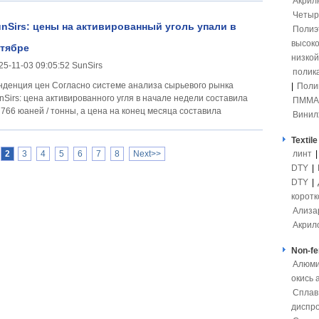
Акрил
Четыр
nSirs: цены на активированный уголь упали в
Полиэ
высоко
ктябре
низкой
25-11-03 09:05:52 SunSirs
полик
 цен Согласно системе анализа сырьевого рынка
|
Поли
nSirs: цена активированного угля в начале недели составила
ПММА
 766 юаней / тонны, а цена на конец месяца составила
Винил
Textile
2
3
4
5
6
7
8
Next>>
линт
DTY
|
DTY
|
коротк
Ализа
Акрил
Non-fe
Алюми
окись
Сплав
диспр