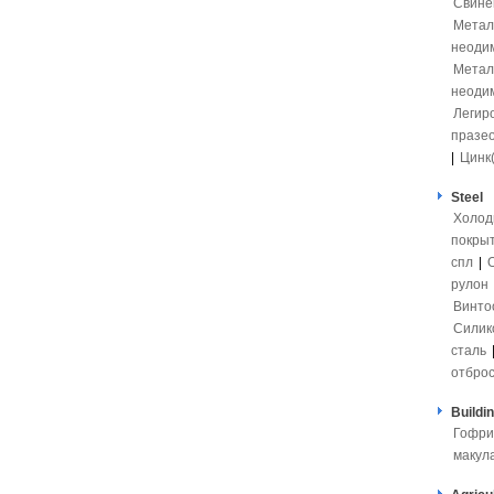
Свинец
Метал
неоди
Метал
неоди
Легир
празе
|
Цинк
Steel
Холод
покры
спл
|
рулон
Винто
Силик
сталь
отбро
Buildi
Гофри
макул