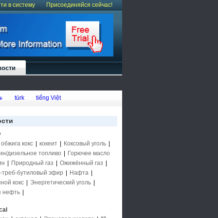
ти в систему
Присоединяйся сейчас!
вости
ع
türk
tiếng Việt
ости
y
 обжига кокс
|
кокеит
|
Коксовый уголь
|
ин/дизельное топливо
|
Горючее масло
ин
|
Природный газ
|
Ожижённый газ
|
-треб-бутиловый эфир
|
Нафта
|
ной кокс
|
Энергетический уголь
|
 нефть
|
cal