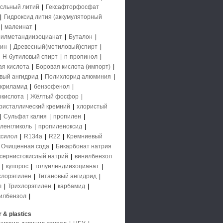
исльный литий
|
Гексафторфосфат
|
Гидроксид лития (аккумуляторный
|
малеинат
|
илметандиизоцианат
|
Буталон
|
ин
|
Древесный(метиловый)спирт
|
|
Н-бутиловый спирт
|
n-пропинол
|
ая кислота
|
Боровая кислота (импорт)
|
вый ангидрид
|
Полихлорид алюминия
|
криламид
|
бензофенол
|
кислота
|
Жёлтый фосфор
|
ристаллический кремний
|
хлористый
|
Сульфат калия
|
пропилен
|
ленгликоль
|
пропиленоксид
|
ксилол
|
R134a
|
R22
|
Кремниевый
Очищенная сода
|
Бикарбонат натрия
сернистокислый натрий
|
винилбензол
а
|
купорос
|
толуилендиизоцианат
|
хлорэтилен
|
Титановый ангидрид
|
л
|
Трихлорэтилен
|
карбамид
|
илбензол
|
 & plastics