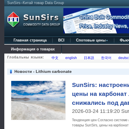
SunSirs--Китай товар Data Group
Главная страница
BCI
Спотовые цены
Фью
▼
Информация о товарах
Глобальны языки:
中文
english
日本語
한국어
deutsc
Новости - Lithium carbonate
SunSirs: настроен
цены на карбонат
снижались под да
2026-03-24 11:19:20 Su
Тенденция цен Согласно системе анализа цен на сырьевые
товары SunSirs, цены на карбонат