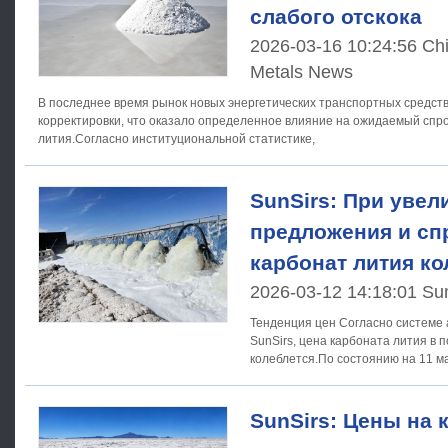
слабого отскока
2026-03-16 10:24:56 Ch
Metals News
В последнее время рынок новых энергетических транспортных средств
корректировки, что оказало определенное влияние на ожидаемый спро
лития.Согласно институциональной статистике,
SunSirs: При увел
предложения и сп
карбонат лития к
2026-03-12 14:18:01 Su
Тенденция цен Согласно системе анализа спотового рынка
SunSirs, цена карбоната лития в 
колеблется.По состоянию на 11 м
карбоната лития для батарей Sun
SunSirs: Цены на 