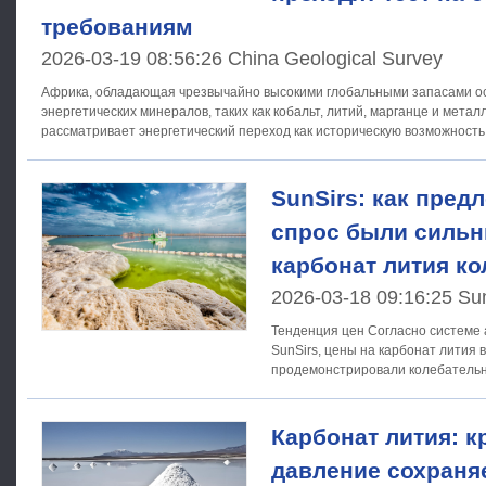
требованиям
2026-03-19 08:56:26 China Geological Survey
Африка, обладающая чрезвычайно высокими глобальными запасами о
энергетических минералов, таких как кобальт, литий, марганце и мета
рассматривает энергетический переход как историческую возможность
SunSirs: как предл
спрос были сильн
карбонат лития к
2026-03-18 09:16:25 Su
Тенденция цен Согласно системе анализа товарного рынка
SunSirs, цены на карбонат лития 
продемонстрировали колебательн
17 марта эталонная цена SunSirs 
Карбонат лития: к
давление сохраня