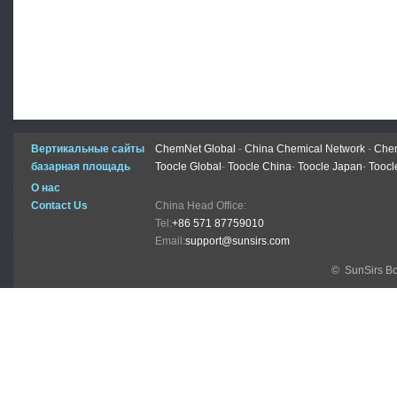
Вертикальные сайты
ChemNet Global
-
China Chemical Network
-
Chem
базарная площадь
Toocle Global
-
Toocle China
-
Toocle Japan
-
Toocl
О нас
Contact Us
China Head Office:
Tel:
+86 571 87759010
Email:
support@sunsirs.com
© SunSirs В