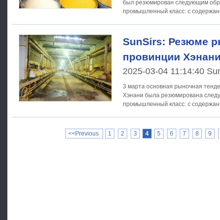
был резюмирован следующим образом: Жи
промышленный класс: с содержан
составляла около 250 - 400
SunSirs: Резюме р
провинции Хэнани
2025-03-04 11:14:40 Su
3 марта основная рыночная тенд
Хэнани была резюмирована следующим о
промышленный класс: с содержан
составляла около 250 - 400
<<Previous
1
2
3
4
5
6
7
8
9