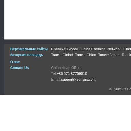
Вертикальные сайты
ChemNet Global
-
China Chemical Network
-
Chem
базарная площадь
Toocle Global
-
Toocle China
-
Toocle Japan
-
Toocl
О нас
Contact Us
China Head Office:
Tel:
+86 571 87759010
Email:
support@sunsirs.com
© SunSirs В