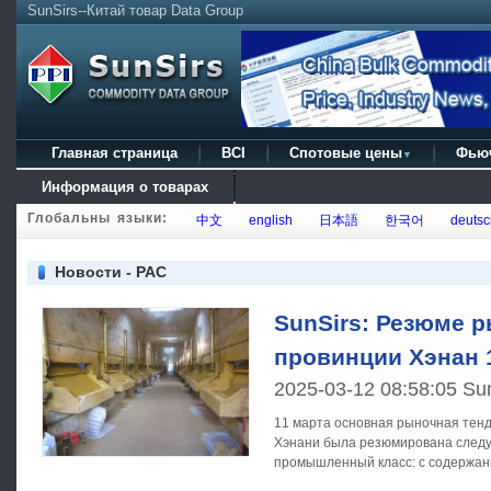
SunSirs--Китай товар Data Group
Главная страница
BCI
Спотовые цены
Фью
▼
Информация о товарах
Глобальны языки:
中文
english
日本語
한국어
deutsc
Новости - PAC
SunSirs: Резюме р
провинции Хэнан 
2025-03-12 08:58:05 Su
11 марта основная рыночная тен
Хэнани была резюмирована следующим о
промышленный класс: с содержан
составляла около 250 - 400