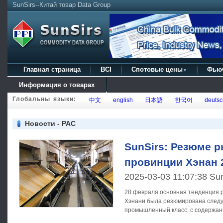
SunSirs--Китай товар Data Group
Главная страница
BCI
Спотовые цены
Фью
▼
Информация о товарах
Глобальны языки:
中文
english
日本語
한국어
deutsc
Новости - PAC
SunSirs: Резюме р
провинции Хэнан 
2025-03-03 11:07:38 Su
28 февраля основная тенденция 
Хэнани была резюмирована следующим о
промышленный класс: с содержан
составляла около 250 - 400