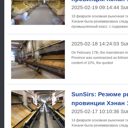
2025-02-19 09:14:44 Su
18 февраля основная рыночная т
Хэнани была резюмирована следующим о
промышленный класс: с содержан
составляла около 250 - 400
2025-02-18 14:24:03 Su
On February 17th, the mainstream m
Province was summarized as follows: Liquid, industrial grade: wit
content of 10%, the quoted
SunSirs: Резюме р
провинции Хэнан 
2025-02-17 10:10:36 Su
14 февраля основная рыночная т
Хэнани была резюмирована следующим о