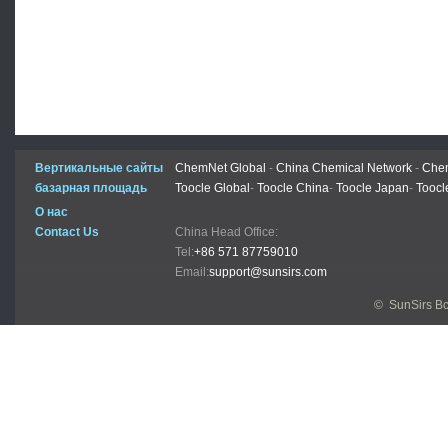
Вертикальные сайты
ChemNet Global
-
China Chemical Network
-
Chem
базарная площадь
Toocle Global
-
Toocle China
-
Toocle Japan
-
Toocl
О нас
Contact Us
China Head Office:
Tel:
+86 571 87759010
Email:
support@sunsirs.com
© SunSirs В