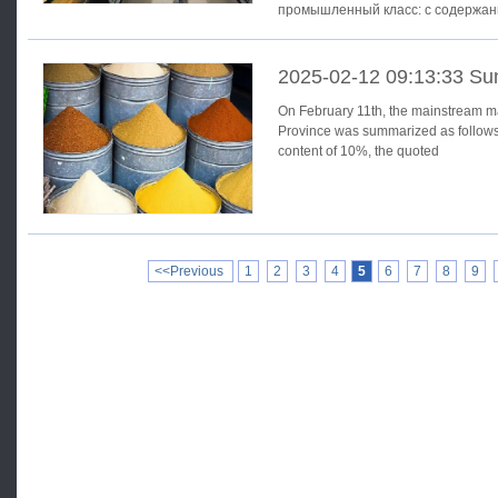
промышленный класс: с содержан
составляла около 250 - 400
2025-02-12 09:13:33 Su
On February 11th, the mainstream m
Province was summarized as follows: Liquid, industrial grade: wit
content of 10%, the quoted
<<Previous
1
2
3
4
5
6
7
8
9