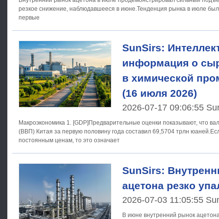
Внутренний рынок ацетона в июле продемонстрировал сильный подъе
резкое снижение, наблюдавшееся в июне.Тенденция рынка в июле была
первые
SunSirs: Интеллек
информация о сы
в химической пр
(16 июля 2026)
2026-07-17 09:06:55 Su
Макроэкономика 1. [GDP]Предварительные оценки показывают, что валовой внутренний продукт
(ВВП) Китая за первую половину года составил 69,5704 трлн юаней.Ес
постоянным ценам, то это означает
SunSirs: Внутрен
ацетона резко упа
2026-07-03 11:05:55 Su
В июне внутренний рынок ацетона