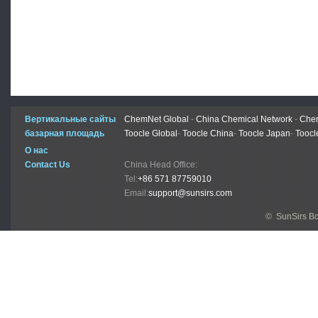
Вертикальные сайты
ChemNet Global
-
China Chemical Network
-
Chem
базарная площадь
Toocle Global
-
Toocle China
-
Toocle Japan
-
Toocl
О нас
Contact Us
China Head Office:
Tel:
+86 571 87759010
Email:
support@sunsirs.com
© SunSirs В