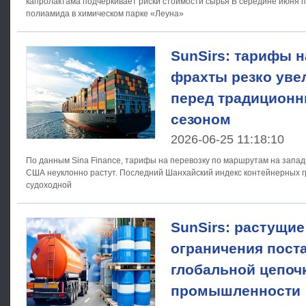
капролактама подчеркивает риски стоимости сырья В середине июня предприятие по производству
полиамида в химическом парке «Леуна»
SunSirs: тарифы 
фрахты резко уве
перед традицион
сезоном
2026-06-25 11:18:10
По данным Sina Finance, тарифы на перевозку по маршрутам на запа
США неуклонно растут. Последний Шанхайский индекс контейнерных грузов (SCFI) от Шанхайской
судоходной
SunSirs: растущие
ограничения пост
глобальной цепоч
промышленности