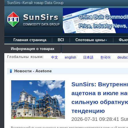
SunSirs--Китай товар Data Group
Главная страница
BCI
Спотовые цены
Фью
▼
Информация о товарах
Глобальны языки:
中文
english
日本語
한국어
deutsc
Новости - Acetone
SunSirs: Внутрен
ацетона в июле н
сильную обратну
тенденцию
2026-07-31 09:28:41 Su