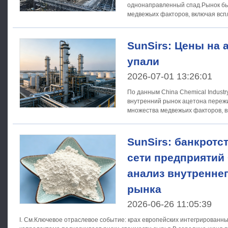
однонаправленный спад.Рынок б
медвежьих факторов, включая всп
спрос, типичный для межсезона, к
SunSirs: Цены на 
упали
2026-07-01 13:26:01
По данным China Chemical Industr
внутренний рынок ацетона пережи
множества медвежьих факторов, 
геополитическую нестабильность 
SunSirs: банкротс
сети предприятий 
анализ внутреннег
рынка
2026-06-26 11:05:39
I. См.Ключевое отраслевое событие: крах европейских интегрированн