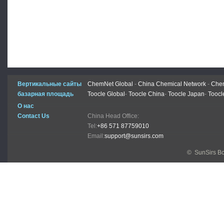
Вертикальные сайты
ChemNet Global
-
China Chemical Network
-
Chem
базарная площадь
Toocle Global
-
Toocle China
-
Toocle Japan
-
Toocl
О нас
Contact Us
China Head Office:
Tel:
+86 571 87759010
Email:
support@sunsirs.com
© SunSirs В