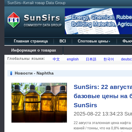
SunSirs--Китай товар Data Group
Главная страница
BCI
Спотовые цены
Фью
▼
Информация о товарах
Глобальны языки:
中文
english
日本語
한국어
deutsc
Новости - Naphtha
SunSirs: 22 авгус
базовые цены на б
SunSirs
2025-08-22 13:34:23 Su
22 августа эталонная цена нафта 
юаней / тонны, что на 0,8% мень