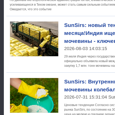
По данным Метеорологической администрации Китая, климатическое 
усиливающееся в Тихом океане, может стать самым сильным событием 
Ожидается, что это событие
SunSirs: новый те
месяца!Индия ищет
мочевины - ключе
2026-08-03 14:03:15
29 июля Индия через государств
официально объявила новый меж
закупку 1,7 млн. тонн мочевины н
произошедший всего через два
SunSirs: Внутрен
мочевины колебал
2026-07-31 15:31:04 Su
Ценовые тенденции Согласно системе анализа товарного
рынка SunSirs, по состоянию на 
цена на мелкую и среднюю зернис