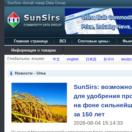
SunSirs--Китай товар Data Group
Главная страница
BCI
Спотовые цены
Фью
▼
Информация о товарах
Глобальны языки:
中文
english
日本語
한국어
deutsc
Новости - Urea
SunSirs: возможн
для удобрения п
на фоне сильнейш
за 150 лет
2026-08-04 15:14:33