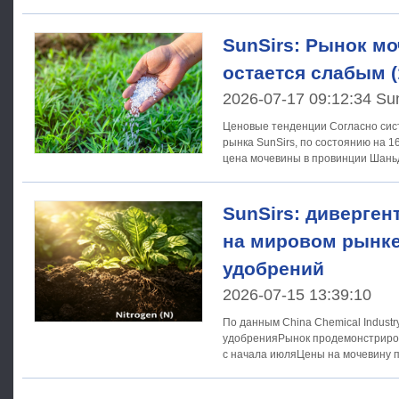
SunSirs: Рынок м
остается слабым (
2026-07-17 09:12:34 Su
Ценовые тенденции Согласно системе анализа товарного
рынка SunSirs, по состоянию на 
цена мочевины в провинции Шаньд
тонны; по
SunSirs: диверге
на мировом рынке
удобрений
2026-07-15 13:39:10
По данным China Chemical Indust
удобренияРынок продемонстриро
с начала июляЦены на мочевину 
роста, обусловленной спросом в 