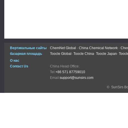
Вертикальные сайты
ChemNet Global
-
China Chemical Network
-
Chem
базарная площадь
Toocle Global
-
Toocle China
-
Toocle Japan
-
Toocl
О нас
Contact Us
China Head Office:
Tel:
+86 571 87759010
Email:
support@sunsirs.com
© SunSirs В