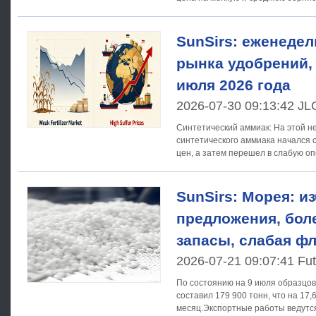
Шаньдун составила
SunSirs: еженеде
рынка удобрений,
июля 2026 года
2026-07-30 09:13:42 JL
Синтетический аммиак: На этой н
синтетического аммиака начался 
цен, а затем перешел в слабую о
регионе гибко колебались
SunSirs: Морея: и
предложения, бол
запасы, слабая ф
2026-07-21 09:07:41 Fut
По состоянию на 9 июля образцов
составил 179 900 тонн, что на 17
месяц.Экспортные работы ведутся