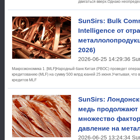
двигаться вверх.Однако неопреде
макроэкономических и политическ
SunSirs: Bulk Com
Intelligence от отр
металлолопродукц
2026)
2026-06-25 14:29:36 Su
Макроэкономика 1. [MLF]Народный банк Китая (PBOC) проведет операцию по среднесрочному
кредитованию (MLF) на сумму 500 млрд юаней 25 июня.Учитывая, что 
кредитов MLF
SunSirs: Лондонск
медь продолжают 
множество факто
давление на мета
2026-06-25 13:24:34 Su