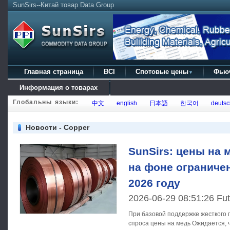
SunSirs--Китай товар Data Group
Главная страница
BCI
Спотовые цены
Фью
▼
Информация о товарах
Глобальны языки:
中文
english
日本語
한국어
deutsc
Новости - Copper
SunSirs: цены на 
на фоне ограниче
2026 году
2026-06-29 08:51:26 Fut
При базовой поддержке жесткого 
спроса цены на медь Ожидается, что он будет продолжать