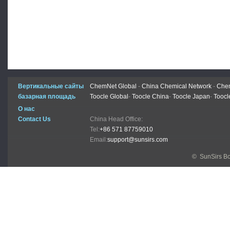
Вертикальные сайты
ChemNet Global
-
China Chemical Network
-
Chem
базарная площадь
Toocle Global
-
Toocle China
-
Toocle Japan
-
Toocl
О нас
Contact Us
China Head Office:
Tel:
+86 571 87759010
Email:
support@sunsirs.com
© SunSirs В