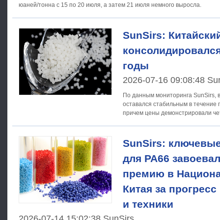
юаней/тонна с 15 по 20 июля, а затем 21 июля немного выросла.
SunSirs: Китайски
консолидировался
годы
2026-07-16 09:08:48 Su
По данным мониторинга SunSirs, 
оставался стабильным в течение п
причем цены демонстрировали че
тенденцию.Данные показывают, ч
SunSirs: ключевы
для PA66 завоева
премию в Национ
Китая за прогресс
и техники
2026-07-14 15:02:38 SunSirs