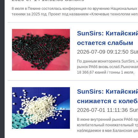
8 июля в Пекине состоялась конференция по вручению Национальных 
техники за 2025 год. Проект под названием «Ключевые технологии н
SunSirs: Китайски
остается слабым
2026-07-09 09:12:50 Su
По данным мониторинга SunSirs, н
рынок PA66 вновь ослаб.Рыночная
18 366,67 юаней / тонны 1 июля,
SunSirs: Китайски
снижается с коле
2026-07-01 11:11:36 Su
В июне внутренний рынок PA66 п
колебательный понижательный тр
наблюдаемое в мае.Балансная цен
начала месяц с 20 766,67 юаней /