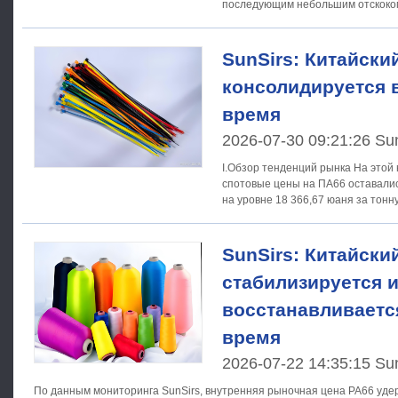
последующим небольшим отскоком
и
SunSirs: Китайски
консолидируется 
время
2026-07-30 09:21:26 Su
I.Обзор тенденций рынка На этой неделе (22–28 июля)
спотовые цены на ПА66 оставали
на уровне 18 366,67 юаня за тонн
SunSirs: Китайски
стабилизируется 
восстанавливаетс
время
2026-07-22 14:35:15 Su
По данным мониторинга SunSirs, внутренняя рыночная цена PA66 уде