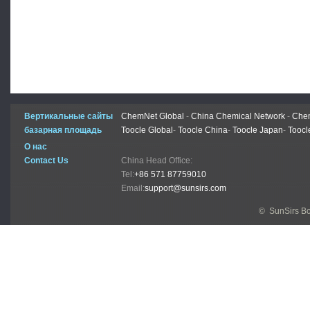
Вертикальные сайты
ChemNet Global
-
China Chemical Network
-
Chem
базарная площадь
Toocle Global
-
Toocle China
-
Toocle Japan
-
Toocl
О нас
Contact Us
China Head Office:
Tel:
+86 571 87759010
Email:
support@sunsirs.com
© SunSirs В