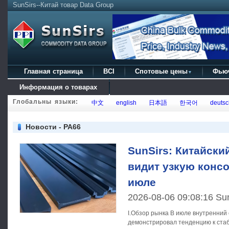
SunSirs--Китай товар Data Group
Главная страница
BCI
Спотовые цены
Фью
▼
Информация о товарах
Глобальны языки:
中文
english
日本語
한국어
deutsc
Новости - PA66
SunSirs: Китайски
видит узкую конс
июле
2026-08-06 09:08:16 Su
I.Обзор рынка В июле внутренний спотовый рынок PA66 в целом
демонстрировал тенденцию к стаб