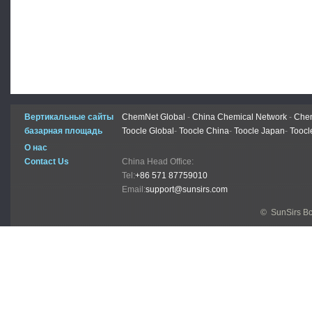
Вертикальные сайты
ChemNet Global
-
China Chemical Network
-
Chem
базарная площадь
Toocle Global
-
Toocle China
-
Toocle Japan
-
Toocl
О нас
Contact Us
China Head Office:
Tel:
+86 571 87759010
Email:
support@sunsirs.com
© SunSirs В