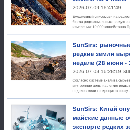
2026-07-09 16:41:49
Ежедневный список цен на редкоз
биржа редкоземельных продуктов 9 июля 2026 года Единиц
измерения: 10 000 юаней/тонна Продукты Спецификации
Самая высокая цена Самая низкая цена Средняя цена
SunSirs: рыночны
редкие земли выр
неделе (28 июня - 
2026-07-03 16:28:19 Su
Согласно системе анализа сырьев
внутренние цены на легкие редко
неделе имели тенденцию к росту. 
редкоземельных материалов SunS
SunSirs: Китай оп
майские данные о
экспорте редких з