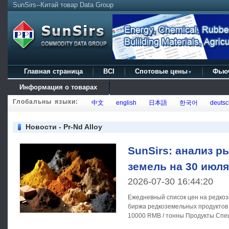
SunSirs--Китай товар Data Group
Главная страница
BCI
Спотовые цены
Фью
▼
Информация о товарах
Глобальны языки:
中文
english
日本語
한국어
deutsc
Новости - Pr-Nd Alloy
SunSirs: анализ р
земель на 30 июля
2026-07-30 16:44:20
Ежедневный список цен на редкоз
биржа редкоземельных продуктов 30 июля 2026 года Единица
10000 RMB / тонны Продукты Спецификации Самая высокая
цена Самая низкая цена Средняя цена Средняя цена вчера