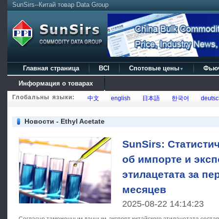
SunSirs--Китай товар Data Group
Главная страница
BCI
Спотовые цены
Фью
▼
Информация о товарах
Глобальны языки:
中文
english
日本語
한국어
deutsc
Новости - Ethyl Acetate
SunSirs: Статисти
об импорте и эксп
этилацетата за п
месяцев
2025-08-22 14:14:23