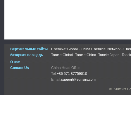
Вертикальные сайты
ChemNet Global
-
China Chemical Network
-
Chem
базарная площадь
Toocle Global
-
Toocle China
-
Toocle Japan
-
Toocl
О нас
Contact Us
China Head Office:
Tel:
+86 571 87759010
Email:
support@sunsirs.com
© SunSirs В