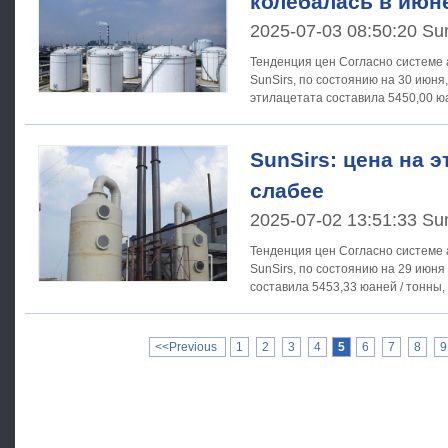
колебалась в июн
2025-07-03 08:50:20 Su
Тенденция цен Согласно системе анализа товарного рынка
SunSirs, по состоянию на 30 июня
этилацетата составила 5450,00 юа
на 6,67
SunSirs: цена на э
слабее
2025-07-02 13:51:33 Su
Тенденция цен Согласно системе анализа товарного рынка
SunSirs, по состоянию на 29 июня
составила 5453,33 юаней / тонны,
<<Previous
1
2
3
4
5
6
7
8
9