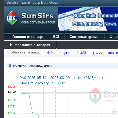
SunSirs--Китай товар Data Group
Главная страница
BCI
Спотовые цены
Фью
▼
Информация о товарах
Глобальны языки:
中文
english
日本語
한국어
deutsc
поликапроамид цена