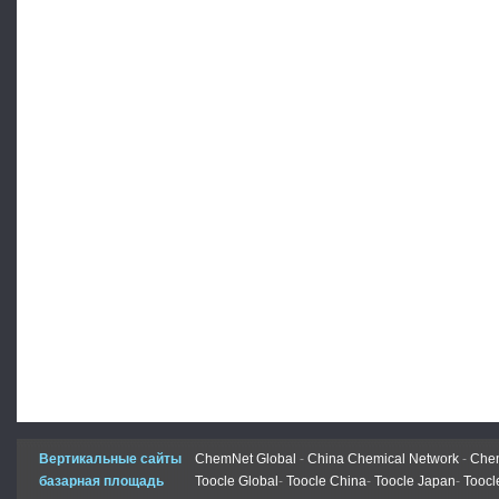
Вертикальные сайты
ChemNet Global
-
China Chemical Network
-
Chem
базарная площадь
Toocle Global
-
Toocle China
-
Toocle Japan
-
Toocl