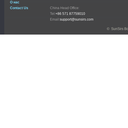
О нас
Contact Us
China Head Office:
Tel:
+86 571 87759010
Email:
support@sunsirs.com
© SunSirs В