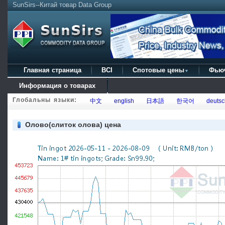
SunSirs--Китай товар Data Group
Главная страница
BCI
Спотовые цены
Фью
▼
Информация о товарах
Глобальны языки:
中文
english
日本語
한국어
deutsc
Олово(слиток олова) цена