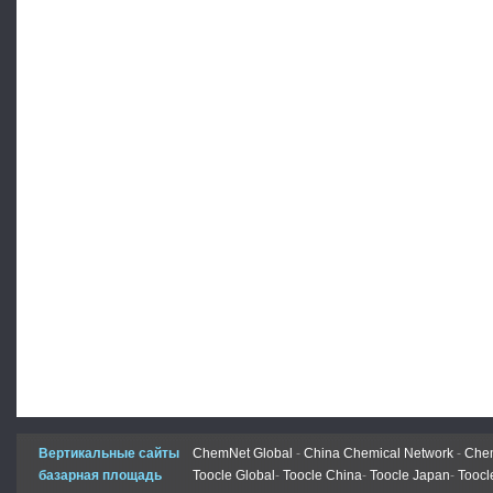
Вертикальные сайты
ChemNet Global
-
China Chemical Network
-
Chem
базарная площадь
Toocle Global
-
Toocle China
-
Toocle Japan
-
Toocl