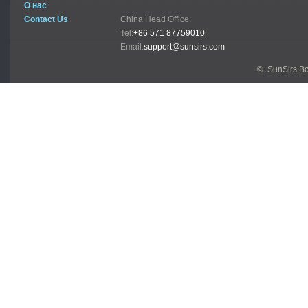
О нас
Contact Us
China Head Office:
Tel:
+86 571 87759010
Email:
support@sunsirs.com
© SunSirs В