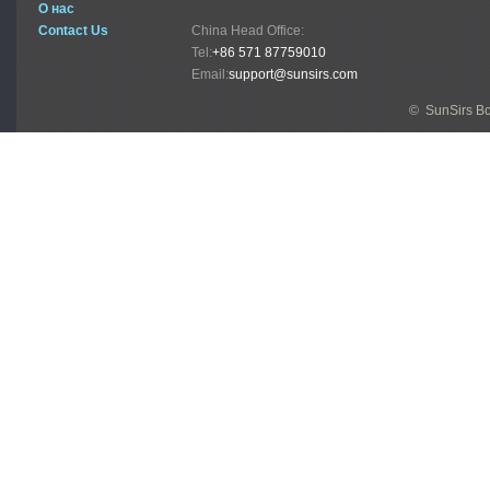
О нас
Contact Us
China Head Office:
Tel:
+86 571 87759010
Email:
support@sunsirs.com
© SunSirs В