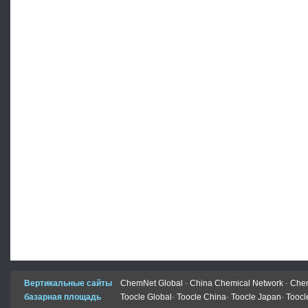
Вертикальные сайты
ChemNet Global
-
China Chemical Network
-
Chem
базарная площадь
Toocle Global
-
Toocle China
-
Toocle Japan
-
Toocl