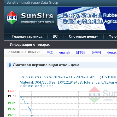
SunSirs--Китай товар Data Group
Главная страница
BCI
Спотовые цены
Фью
▼
Информация о товарах
Глобальны языки:
中文
english
日本語
한국어
deutsc
Листовая нержавеющая сталь цена