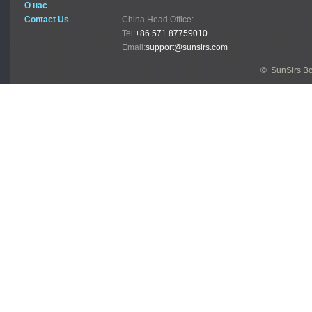
О нас
Contact Us
China Head Office:
Tel:
+86 571 87759010
Email:
support@sunsirs.com
© SunSirs В