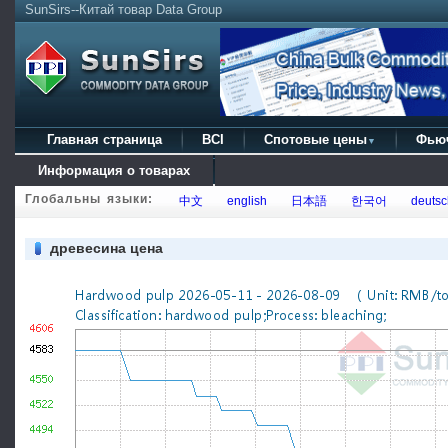
SunSirs--Китай товар Data Group
Главная страница
BCI
Спотовые цены
Фью
▼
Информация о товарах
Глобальны языки:
中文
english
日本語
한국어
deutsc
древесина цена