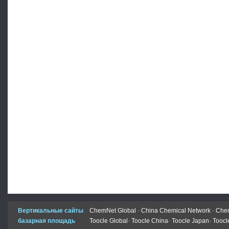
Вертикальные сайты
ChemNet Global
-
China Chemical Network
-
Chem
базарная площадь
Toocle Global
-
Toocle China
-
Toocle Japan
-
Toocl