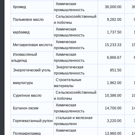
Химическая
бромид
36,000.00
3
промышленность
Сельскохозяйственный
Пальмовое масло
9,282.00
и побочны
Химическая
карбамид
1,737.50
промышленность
Химическая
Метакриловая кислота
15,233.33
1
промышленность
Изомасляный
Химическая
6,866.67
альдегид
промышленность
Энергетическая
Энергетический уголь
851.50
промышленность
Строительные
макулатура
1,962.00
материалы
Сельскохозяйственный
Сурепное масло
10,386.00
1
и побочны
Химическая
Бутанон оксим
14,700.00
1
промышленность
стальная и железная
Горячекатанный рулон
3,220.00
промышленн
Химическая
Полиакриламид
13,960.00
1