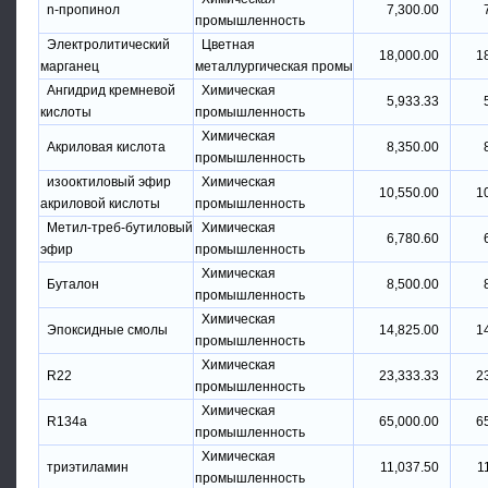
n-пропинол
7,300.00
промышленность
Электролитический
Цветная
18,000.00
1
марганец
металлургическая промы
Ангидрид кремневой
Химическая
5,933.33
кислоты
промышленность
Химическая
Акриловая кислота
8,350.00
промышленность
изооктиловый эфир
Химическая
10,550.00
1
акриловой кислоты
промышленность
Метил-треб-бутиловый
Химическая
6,780.60
эфир
промышленность
Химическая
Буталон
8,500.00
промышленность
Химическая
Эпоксидные смолы
14,825.00
1
промышленность
Химическая
R22
23,333.33
2
промышленность
Химическая
R134a
65,000.00
6
промышленность
Химическая
триэтиламин
11,037.50
1
промышленность