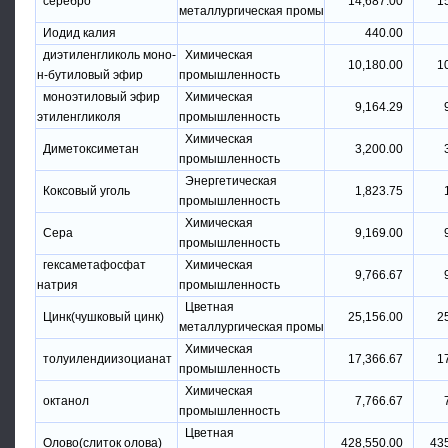
серебро
14,687.00
1
металлургическая промы
Иодид калия
440.00
диэтиленгликоль моно-
Химическая
10,180.00
1
н-бутиловый эфир
промышленность
моноэтиловый эфир
Химическая
9,164.29
этиленгликоля
промышленность
Химическая
Диметоксиметан
3,200.00
промышленность
Энергетическая
Коксовый уголь
1,823.75
промышленность
Химическая
Сера
9,169.00
промышленность
гексаметафосфат
Химическая
9,766.67
натрия
промышленность
Цветная
Цинк(чушковый цинк)
25,156.00
2
металлургическая промы
Химическая
толуилендиизоцианат
17,366.67
1
промышленность
Химическая
октанол
7,766.67
промышленность
Цветная
Олово(слиток олова)
428,550.00
43