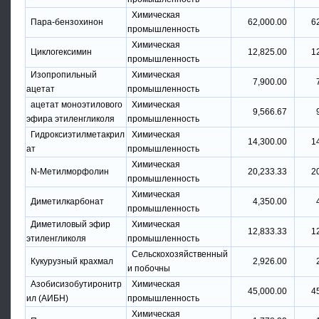
Химическая
Пара-бензохинон
62,000.00
6
промышленность
Химическая
Циклогексимин
12,825.00
1
промышленность
Изопропильный
Химическая
7,900.00
ацетат
промышленность
ацетат моноэтилового
Химическая
9,566.67
эфира этиленгликоля
промышленность
Гидроксиэтилметакрил
Химическая
14,300.00
1
ат
промышленность
Химическая
N-Метилморфолин
20,233.33
2
промышленность
Химическая
Диметилкарбонат
4,350.00
промышленность
Диметиловый эфир
Химическая
12,833.33
1
этиленгликоля
промышленность
Сельскохозяйственный
Кукурузный крахмал
2,926.00
и побочны
Азобисизобутиронитр
Химическая
45,000.00
4
ил (АИБН)
промышленность
Химическая