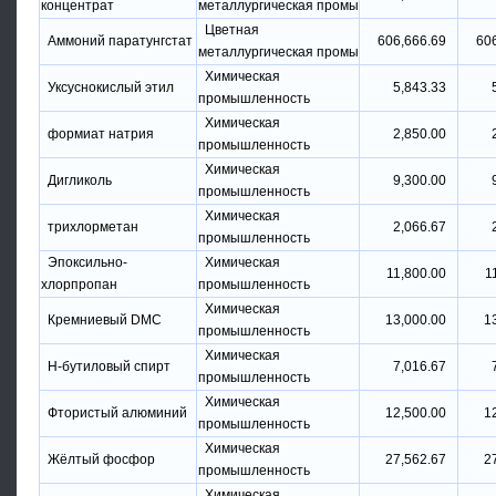
концентрат
металлургическая промы
Цветная
Аммоний паратунгстат
606,666.69
60
металлургическая промы
Химическая
Уксуснокислый этил
5,843.33
промышленность
Химическая
формиат натрия
2,850.00
промышленность
Химическая
Дигликоль
9,300.00
промышленность
Химическая
трихлорметан
2,066.67
промышленность
Эпоксильно-
Химическая
11,800.00
1
хлорпропан
промышленность
Химическая
Кремниевый DMC
13,000.00
1
промышленность
Химическая
Н-бутиловый спирт
7,016.67
промышленность
Химическая
Фтористый алюминий
12,500.00
1
промышленность
Химическая
Жёлтый фосфор
27,562.67
2
промышленность
Химическая