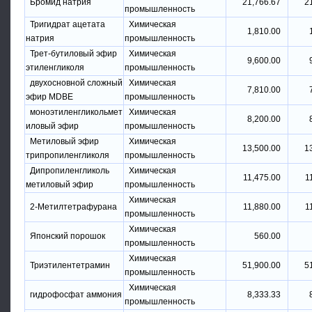
Бромид натрия
21,766.67
2
промышленность
Тригидрат ацетата
Химическая
1,810.00
натрия
промышленность
Трет-бутиловый эфир
Химическая
9,600.00
этиленгликоля
промышленность
двухосновной сложный
Химическая
7,810.00
эфир MDBE
промышленность
моноэтиленгликольмет
Химическая
8,200.00
иловый эфир
промышленность
Метиловый эфир
Химическая
13,500.00
1
трипропиленгликоля
промышленность
Дипропиленгликоль
Химическая
11,475.00
1
метиловый эфир
промышленность
Химическая
2-Метилтетрафурана
11,880.00
1
промышленность
Химическая
Японский порошок
560.00
промышленность
Химическая
Триэтилентетрамин
51,900.00
5
промышленность
Химическая
гидрофосфат аммония
8,333.33
промышленность