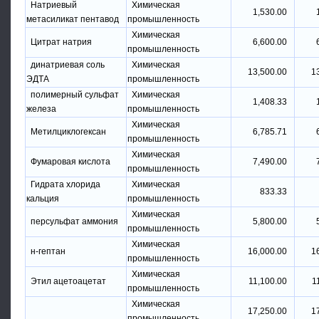
Натриевый
Химическая
1,530.00
метасиликат пентавод
промышленность
Химическая
Цитрат натрия
6,600.00
промышленность
динатриевая соль
Химическая
13,500.00
1
ЭДТА
промышленность
полимерный сульфат
Химическая
1,408.33
железа
промышленность
Химическая
Метилциклогексан
6,785.71
промышленность
Химическая
Фумаровая кислота
7,490.00
промышленность
Гидрата хлорида
Химическая
833.33
кальция
промышленность
Химическая
персульфат аммония
5,800.00
промышленность
Химическая
н-гептан
16,000.00
1
промышленность
Химическая
Этил ацетоацетат
11,100.00
1
промышленность
Химическая
17,250.00
1
промышленность