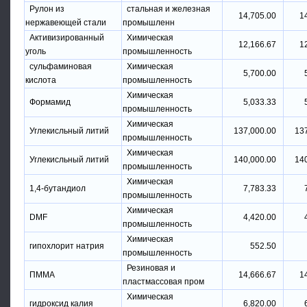
Рулон из
стальная и железная
14,705.00
1
нержавеющей стали
промышленн
Активизированный
Химическая
12,166.67
1
уголь
промышленность
сульфаминовая
Химическая
5,700.00
кислота
промышленность
Химическая
Формамид
5,033.33
промышленность
Химическая
Углекисльный литий
137,000.00
13
промышленность
Химическая
Углекисльный литий
140,000.00
14
промышленность
Химическая
1,4-бутандиол
7,783.33
промышленность
Химическая
DMF
4,420.00
промышленность
Химическая
гипохлорит натрия
552.50
промышленность
Резиновая и
ПММА
14,666.67
1
пластмассовая пром
Химическая
гидроксид калия
6,820.00