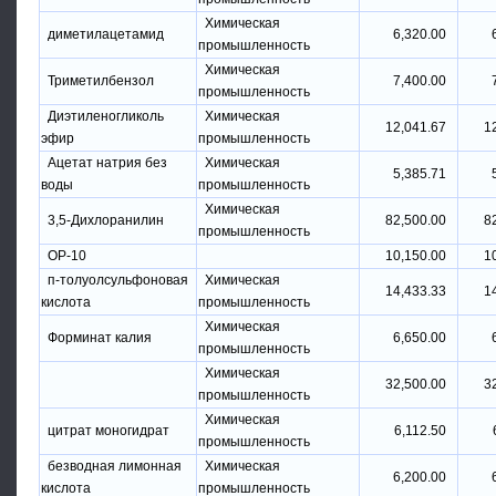
Химическая
диметилацетамид
6,320.00
промышленность
Химическая
Триметилбензол
7,400.00
промышленность
Диэтиленогликоль
Химическая
12,041.67
1
эфир
промышленность
Ацетат натрия без
Химическая
5,385.71
воды
промышленность
Химическая
3,5-Дихлоранилин
82,500.00
8
промышленность
OP-10
10,150.00
1
п-толуолсульфоновая
Химическая
14,433.33
1
кислота
промышленность
Химическая
Форминат калия
6,650.00
промышленность
Химическая
32,500.00
3
промышленность
Химическая
цитрат моногидрат
6,112.50
промышленность
безводная лимонная
Химическая
6,200.00
кислота
промышленность