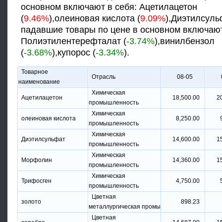
основном включают в себя: Ацетилацетон
(
9.46%
),олеиновая кислота (
9.09%
),Диэтилсуль
падавшие товары по цене в основном включают
Полиэтилентерефталат (
-3.74%
),винилбензол
(
-3.68%
),купорос (
-3.34%
).
Товарное
Отрасль
08-05
наименование
Химическая
Ацетилацетон
18,500.00
2
промышленность
Химическая
олеиновая кислота
8,250.00
промышленность
Химическая
Диэтилсульфат
14,600.00
1
промышленность
Химическая
Морфолин
14,360.00
1
промышленность
Химическая
Трифосген
4,750.00
промышленность
Цветная
золото
898.23
металлургическая промы
Цветная