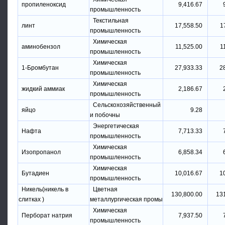
пропиленоксид
9,416.67
промышленность
Текстильная
линт
17,558.50
1
промышленность
Химическая
аминобензол
11,525.00
1
промышленность
Химическая
1-Бромбутан
27,933.33
2
промышленность
Химическая
жидкий аммиак
2,186.67
промышленность
Сельскохозяйственный
яйцо
9.28
и побочны
Энергетическая
Нафта
7,713.33
промышленность
Химическая
Изопропанол
6,858.34
промышленность
Химическая
Бутадиен
10,016.67
1
промышленность
Никель(никель в
Цветная
130,800.00
13
слитках )
металлургическая промы
Химическая
Перборат натрия
7,937.50
промышленность