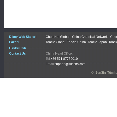
Dikey Web Siteleri
ChemNet Global
-
China Chemical Network
-
Chem
Pazarı
Toocle Global
-
Toocle China
-
Toocle Japan
-
Toocl
Hakkımızda
Contact Us
China Head Office:
Tel:
+86 571 87759010
Email:
support@sunsirs.com
© SunSirs Tüm hak