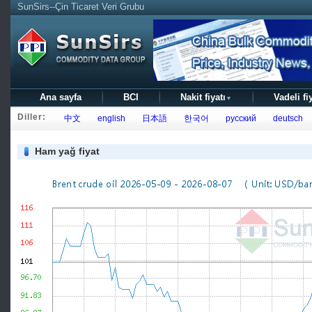
SunSirs--Çin Ticaret Veri Grubu
Ana sayfa
BCI
Nakit fiyatı
Vadeli fi
▼
Diller:
中文
english
日本語
한국어
русский
deutsch
Ham yağ fiyat