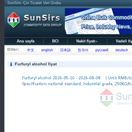
SunSirs--Çin Ticaret Veri Grubu
Ana sayfa
BCI
Nakit fiyatı
Vadeli fi
▼
Diller:
中文
english
日本語
한국어
русский
deutsch
Furfuryl alcohol fiyat