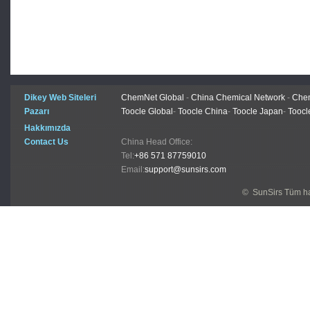
Dikey Web Siteleri
ChemNet Global
-
China Chemical Network
-
Chem
Pazarı
Toocle Global
-
Toocle China
-
Toocle Japan
-
Toocl
Hakkımızda
Contact Us
China Head Office:
Tel:
+86 571 87759010
Email:
support@sunsirs.com
© SunSirs Tüm hak