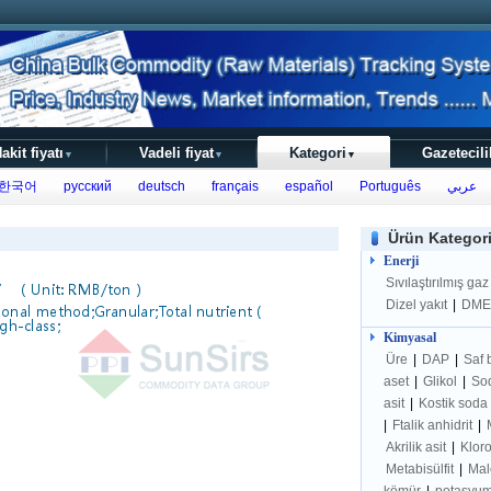
akit fiyatı
Vadeli fiyat
Kategori
Gazetecili
▼
▼
▼
한국어
русский
deutsch
français
español
Português
عربي
Ürün Kategori
Enerji
Sıvılaştırılmış ga
Dizel yakıt
|
DM
Kimyasal
Üre
|
DAP
|
Saf
aset
|
Glikol
|
So
asit
|
Kostik soda
|
Ftalik anhidrit
|
Akrilik asit
|
Klor
Metabisülfit
|
Mal