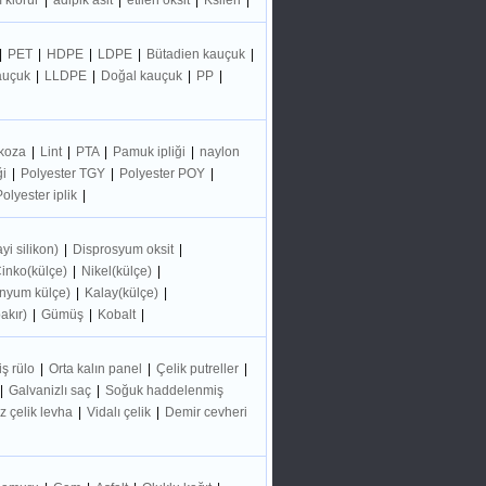
 klorür
|
adipik asit
|
etilen oksit
|
Ksilen
|
|
PET
|
HDPE
|
LDPE
|
Bütadien kauçuk
|
kauçuk
|
LLDPE
|
Doğal kauçuk
|
PP
|
 koza
|
Lint
|
PTA
|
Pamuk ipliği
|
naylon
ği
|
Polyester TGY
|
Polyester POY
|
Polyester iplik
|
yi silikon)
|
Disprosyum oksit
|
inko(külçe)
|
Nikel(külçe)
|
nyum külçe)
|
Kalay(külçe)
|
bakır)
|
Gümüş
|
Kobalt
|
ş rülo
|
Orta kalın panel
|
Çelik putreller
|
|
Galvanizlı saç
|
Soğuk haddelenmiş
 çelik levha
|
Vidalı çelik
|
Demir cevheri