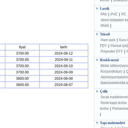
kömür
|
potasyum
Lastik
PA6
|
PVC
|
PC
stiren-bütadien 
PA66
|
Tekstil
Ham ipek
|
Kuru
FDY
|
Pamuk ipli
fiyat
tarih
Polyester DTY
|
3700.00
2024-08-12
3700.00
2024-08-11
Renkli metal
Metal silikon(sana
3700.00
2024-08-10
Kurşun(külçe)
|
Ç
3700.00
2024-08-09
Alüminyum(alümi
3800.00
2024-08-08
Bakır(elektrolitik 
3800.00
2024-08-07
Çelik
Sıcak haddelenmi
Renk kaplı levha
levha
|
Paslanmaz
|
Yapı malzemeleri