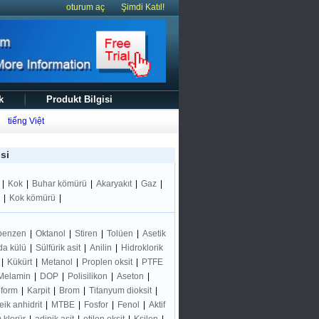
oturum aç
Şimdi Katıl!
k
Produkt Bilgisi
tiếng Việt
si
z
|
Kok
|
Buhar kömürü
|
Akaryakıt
|
Gaz
|
E
|
Kok kömürü
|
 benzen
|
Oktanol
|
Stiren
|
Tolüen
|
Asetik
da külü
|
Sülfürik asit
|
Anilin
|
Hidroklorik
|
Kükürt
|
Metanol
|
Proplen oksit
|
PTFE
Melamin
|
DOP
|
Polisilikon
|
Aseton
|
oform
|
Karpit
|
Brom
|
Titanyum dioksit
|
eik anhidrit
|
MTBE
|
Fosfor
|
Fenol
|
Aktif