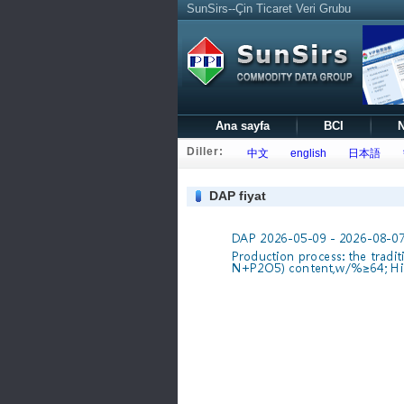
SunSirs--Çin Ticaret Veri Grubu
Ana sayfa
BCI
N
Diller:
中文
english
日本語
DAP fiyat